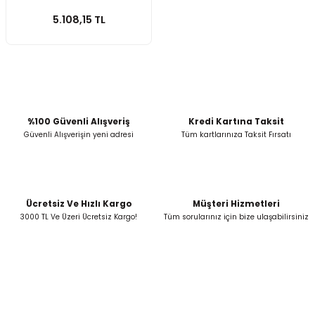
5.108,15 TL
%100 Güvenli Alışveriş
Kredi Kartına Taksit
Güvenli Alışverişin yeni adresi
Tüm kartlarınıza Taksit Fırsatı
Ücretsiz Ve Hızlı Kargo
Müşteri Hizmetleri
3000 TL Ve Üzeri Ücretsiz Kargo!
Tüm sorularınız için bize ulaşabilirsiniz
İkitelli OSB Mah. Bağcılar Güngören Sanayi Sitesi Beyaz Tower No:8 Başakşehir /
İstanbul