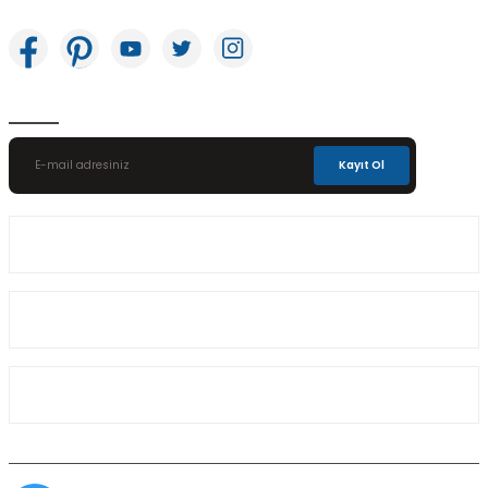
E-Bülten Aboneliği
Kayıt Ol
Üyelik
Kurumsal
Alışveriş