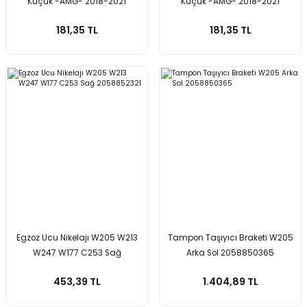
Küçük -AMG- 2018-2021
Küçük -AMG- 2018-2021
2058858402
2058858502
181,35 TL
181,35 TL
Egzoz Ucu Nikelajı W205 W213
Tampon Taşıyıcı Braketi W205
W247 W177 C253 Sağ
Arka Sol 2058850365
2058852321
453,39 TL
1.404,89 TL