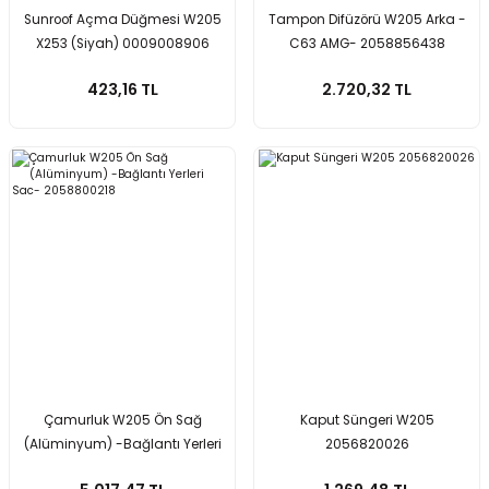
Sunroof Açma Düğmesi W205
Tampon Difüzörü W205 Arka -
X253 (Siyah) 0009008906
C63 AMG- 2058856438
423,16 TL
2.720,32 TL
Çamurluk W205 Ön Sağ
Kaput Süngeri W205
(Alüminyum) -Bağlantı Yerleri
2056820026
Sac- 2058800218