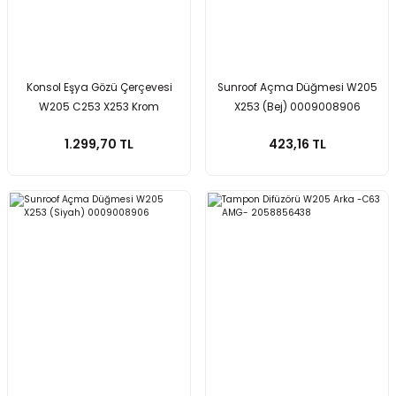
Konsol Eşya Gözü Çerçevesi
Sunroof Açma Düğmesi W205
W205 C253 X253 Krom
X253 (Bej) 0009008906
2056830900
1.299,70 TL
423,16 TL