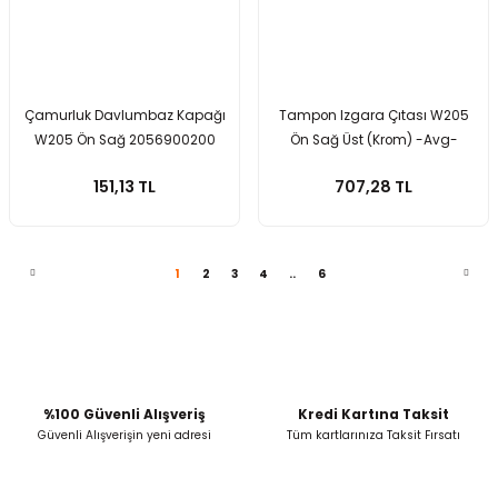
Çamurluk Davlumbaz Kapağı
Tampon Izgara Çıtası W205
W205 Ön Sağ 2056900200
Ön Sağ Üst (Krom) -Avg-
2058850474
151,13 TL
707,28 TL
1
2
3
4
..
6
%100 Güvenli Alışveriş
Kredi Kartına Taksit
Güvenli Alışverişin yeni adresi
Tüm kartlarınıza Taksit Fırsatı