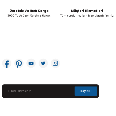
Ücretsiz Ve Hızlı Kargo
Müşteri Hizmetleri
3000 TL Ve Üzeri Ücretsiz Kargo!
Tüm sorularınız için bize ulaşabilirsiniz
İkitelli OSB Mah. Bağcılar Güngören Sanayi Sitesi Beyaz Tower No:8 Başakşehir /
İstanbul
E-Bülten Aboneliği
Kayıt Ol
Üyelik