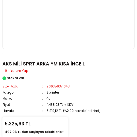
AKS MİLİ SPRT ARKA YM KISA İNCE L
0 - Yorum Yap
Stokta Var
Stok Kodu
90635037104U
Kategori
Sprinter
Marka
4u
Fiyat
4.438,03 TL + KDV
Havale
5.219,12 TL (%2,00 havale indirimi)
5.325,63 TL
497,06 TL den başlayan taksitlerle!!