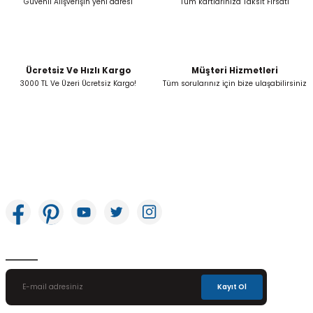
Güvenli Alışverişin yeni adresi
Tüm kartlarınıza Taksit Fırsatı
Ücretsiz Ve Hızlı Kargo
Müşteri Hizmetleri
Gönder
3000 TL Ve Üzeri Ücretsiz Kargo!
Tüm sorularınız için bize ulaşabilirsiniz
İkitelli OSB Mah. Bağcılar Güngören Sanayi Sitesi Beyaz Tower No:8 Başakşehir /
İstanbul
E-Bülten Aboneliği
Kayıt Ol