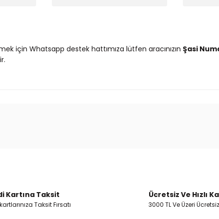
mek için Whatsapp destek hattımıza lütfen aracınızın
Şasi Num
r.
 ve diğer konularda yetersiz gördüğünüz noktaları öneri formunu kullanar
Ürün hakkında henüz soru sorulmamış.
Bu ürüne ilk yorumu siz yapın!
Yorum Yaz
Soru Sor
i Kartına Taksit
Ücretsiz Ve Hızlı K
artlarınıza Taksit Fırsatı
3000 TL Ve Üzeri Ücretsi