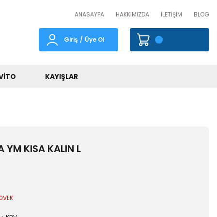
ANASAYFA
HAKKIMIZDA
İLETİŞİM
BLOG
Giriş
/
Üye Ol
VITO
KAYIŞLAR
A YM KISA KALIN L
0VEK