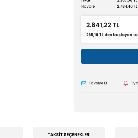
Fiyat
2.367,68 TL
Havale
2.784,40 TL
2.841,22 TL
265,18 TL den başlayan tak
Tavsiye Et
Fiy
TAKSIT SEÇENEKLERI