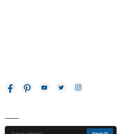
İkitelli OSB Mah. Bağcılar Güngören Sanayi Sitesi Beyaz Tower No:8
Başakşehir / İstanbul
E-Bülten Aboneliği
Kayıt Ol