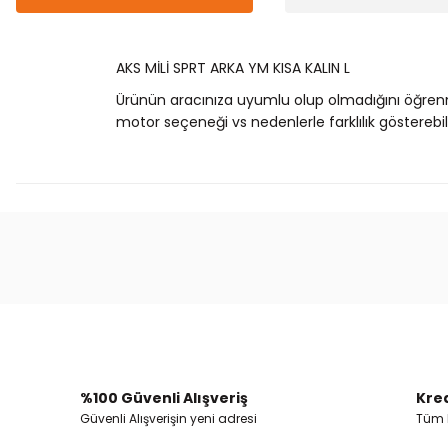
AKS MİLİ SPRT ARKA YM KISA KALIN L
Ürünün aracınıza uyumlu olup olmadığını öğren
motor seçeneği vs nedenlerle farklılık gösterebili
Bu ürünün fiyat bilgisi, resim, ürün açıklamalarında
Görüş ve önerileriniz için teşekkür ederiz.
Ürün resmi kalitesiz, bozuk veya görüntülenemiyor.
Ürün açıklamasında eksik bilgiler bulunuyor.
Ürün bilgilerinde hatalar bulunuyor.
%100 Güvenli Alışveriş
Kred
Ürün fiyatı diğer sitelerden daha pahalı.
Güvenli Alışverişin yeni adresi
Tüm k
Bu ürüne benzer farklı alternatifler olmalı.