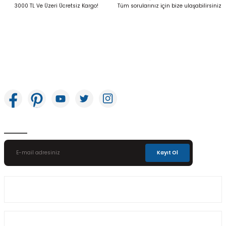
Gönder
3000 TL Ve Üzeri Ücretsiz Kargo!
Tüm sorularınız için bize ulaşabilirsiniz
İkitelli OSB Mah. Bağcılar Güngören Sanayi Sitesi Beyaz Tower No:8 Başakşehir /
İstanbul
E-Bülten Aboneliği
Kayıt Ol
Üyelik
Kurumsal