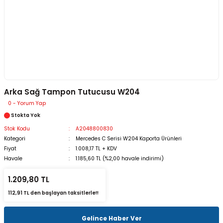
Arka Sağ Tampon Tutucusu W204
0 - Yorum Yap
Stokta Yok
Stok Kodu
A2048800830
Kategori
Mercedes C Serisi W204 Kaporta Ürünleri
Fiyat
1.008,17 TL + KDV
Havale
1.185,60 TL (%2,00 havale indirimi)
1.209,80 TL
112,91 TL den başlayan taksitlerle!!
Gelince Haber Ver