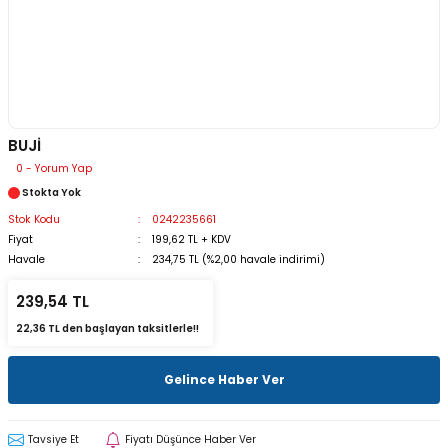
BUJİ
0 - Yorum Yap
Stokta Yok
Stok Kodu
0242235661
Fiyat
199,62 TL + KDV
Havale
234,75 TL (%2,00 havale indirimi)
239,54 TL
22,36 TL den başlayan taksitlerle!!
Gelince Haber Ver
Tavsiye Et
Fiyatı Düşünce Haber Ver