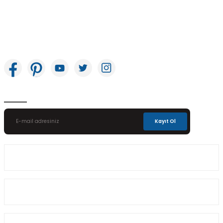
İkitelli OSB Mah. Bağcılar Güngören Sanayi Sitesi Beyaz Tower No:8 Başakşehir /
İstanbul
E-Bülten Aboneliği
Kayıt Ol
Üyelik
Kurumsal