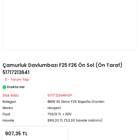
Çamurluk Davlumbazı F25 F26 Ön Sol (Ön Taraf)
51717213641
0 - Yorum Yap
Stokta Var
Stok Kodu
51717213641HSP
Kategori
BMW X3 Serisi F25 Kaporta Ürünleri
Marka
Haspart
Fiyat
756,13 TL + KDV
Havale
889,20 TL (%2,00 havale indirimi)
907,35 TL