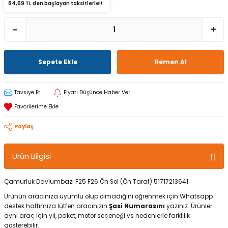
84,69 TL den başlayan taksitlerle!!
Sepete Ekle
Hemen Al
Tavsiye Et
Fiyatı Düşünce Haber Ver
Paylaş
Ürün Bilgisi
Çamurluk Davlumbazı F25 F26 Ön Sol (Ön Taraf) 51717213641
Ürünün aracınıza uyumlu olup olmadığını öğrenmek için Whatsapp
destek hattımıza lütfen aracınızın
Şasi Numarasını
yazınız. Ürünler
aynı araç için yıl, paket, motor seçeneği vs nedenlerle farklılık
gösterebilir.