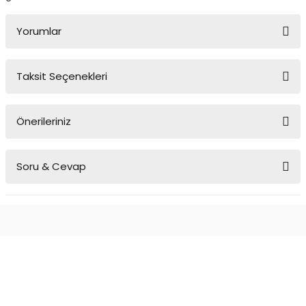
Yorumlar
Taksit Seçenekleri
Bu ürüne ilk yorumu siz yapın!
Önerileriniz
Yorum Yaz
Bu ürünün fiyat bilgisi, resim, ürün açıklamalarında ve diğer
Soru & Cevap
konularda yetersiz gördüğünüz noktaları öneri formunu kullanarak
tarafımıza iletebilirsiniz.
Görüş ve önerileriniz için teşekkür ederiz.
Ürün hakkında henüz soru sorulmamış.
Ürün resmi kalitesiz, bozuk veya görüntülenemiyor.
Ürün açıklamasında eksik bilgiler bulunuyor.
Soru Sor
Ürün bilgilerinde hatalar bulunuyor.
Ürün fiyatı diğer sitelerden daha pahalı.