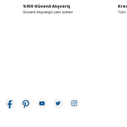
Ürün bilgilerinde hatalar bulunuyor.
%100 Güvenli Alışveriş
Kred
Ürün fiyatı diğer sitelerden daha pahalı.
Güvenli Alışverişin yeni adresi
Tüm k
Bu ürüne benzer farklı alternatifler olmalı.
İkitelli OSB Mah. Bağcılar Güngören Sanayi Sitesi Beyaz Tower No:8
Başakşehir / İstanbul
E-Bülten Aboneliği