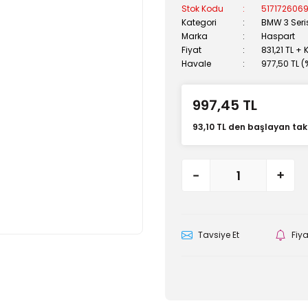
Stok Kodu
517172606
Kategori
BMW 3 Seris
Marka
Haspart
Fiyat
831,21 TL + 
Havale
977,50 TL (
997,45 TL
93,10 TL den başlayan taks
Tavsiye Et
Fiy