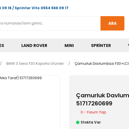
 09 16 / Sprinter Vito 0554 566 09 17
ARA
ES
LAND ROVER
MINI
SPRINTER
BMW 3 Serisi F30 Kaporta Ürünleri
Çamurluk Davlumbazı F30+LCI 
Çamurluk Davlumb
51717260699
0 - Yorum Yap
Stokta Var