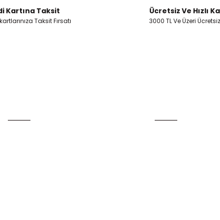
i Kartına Taksit
Ücretsiz Ve Hızlı K
artlarınıza Taksit Fırsatı
3000 TL Ve Üzeri Ücretsi
Gönder
Üyelik
Kurumsal
Yeni Üyelik
İletişim
Üye Girişi
İletişim Formu
Şifremi Unuttum
Havale Bildirim Form
Kargo Takibi