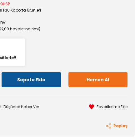
99HSP
i F30 Kaporta Ürünleri
KDV
%2,00 havale indirimi)
itlerle!!
Sepete Ekle
Hemen Al
atı Düşünce Haber Ver
Paylaş