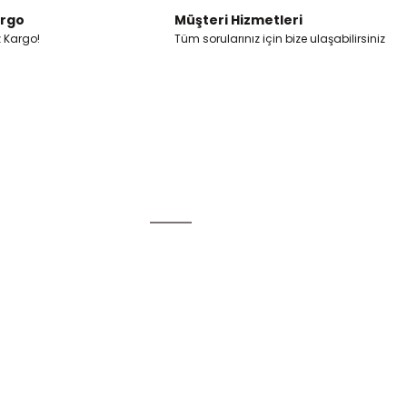
argo
Müşteri Hizmetleri
z Kargo!
Tüm sorularınız için bize ulaşabilirsiniz
Alışveriş
Mesafeli Satış Sözleşmesi
Gizlilik ve Güvenlik
u
İptal İade Koşullari
Kişisel Veriler Politikası