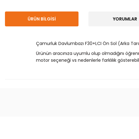
ÜRÜN BILGISI
YORUMLAR
Çamurluk Davlumbazı F30+LCI Ön Sol (Arka Tar
Ürünün aracınıza uyumlu olup olmadığını öğren
motor seçeneği vs nedenlerle farklılık gösterebili
Bu ürünün fiyat bilgisi, resim, ürün açıklamalarında
Görüş ve önerileriniz için teşekkür ederiz.
Ürün resmi kalitesiz, bozuk veya görüntülenemiyor.
Ürün açıklamasında eksik bilgiler bulunuyor.