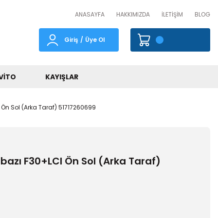
ANASAYFA
HAKKIMIZDA
İLETİŞİM
BLOG
Giriş
/
Üye Ol
VITO
KAYIŞLAR
Ön Sol (Arka Taraf) 51717260699
azı F30+LCI Ön Sol (Arka Taraf)