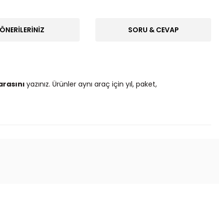
ÖNERILERINIZ
SORU & CEVAP
arasını
yazınız. Ürünler aynı araç için yıl, paket,
ak tarafımıza iletebilirsiniz.