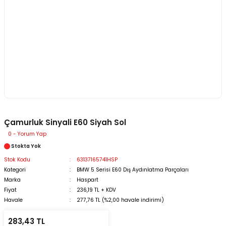
Çamurluk Sinyali E60 Siyah Sol
0 - Yorum Yap
Stokta Yok
Stok Kodu
63137165741HSP
Kategori
BMW 5 Serisi E60 Dış Aydınlatma Parçaları
Marka
Haspart
Fiyat
236,19 TL + KDV
Havale
277,76 TL (%2,00 havale indirimi)
283,43 TL