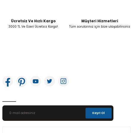
Ücretsiz Ve Hızlı Kargo
Müşteri Hizmetleri
Gönder
3000 TL Ve Üzeri Ücretsiz Kargo!
Tüm sorularınız için bize ulaşabilirsiniz
İkitelli OSB Mah. Bağcılar Güngören Sanayi Sitesi Beyaz Tower No:8 Başakşehir /
İstanbul
E-Bülten Aboneliği
Kayıt Ol