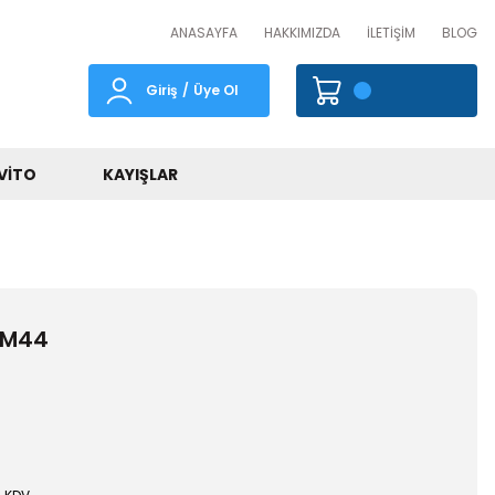
ANASAYFA
HAKKIMIZDA
İLETİŞİM
BLOG
Giriş
/
Üye Ol
VITO
KAYIŞLAR
 M44