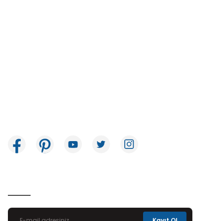
İkitelli OSB Mah. Bağcılar Güngören Sanayi Sitesi Beyaz Tower No:8
Başakşehir / İstanbul
E-Bülten Aboneliği
Kayıt Ol