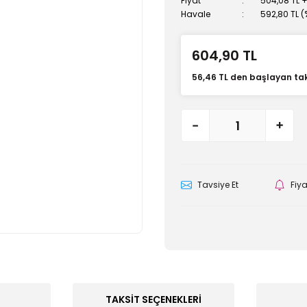
Fiyat
504,08 TL 
Havale
592,80 TL (
604,90 TL
56,46 TL den başlayan taks
Tavsiye Et
Fiy
TAKSIT SEÇENEKLERI