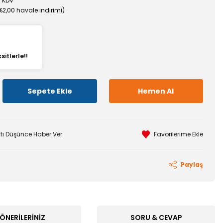
+ KDV
%2,00 havale indirimi)
itlerle!!
Sepete Ekle
Hemen Al
atı Düşünce Haber Ver
Paylaş
ÖNERILERINIZ
SORU & CEVAP