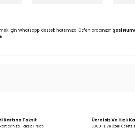
mek için Whatsapp destek hattımıza lütfen aracınızın
Şasi Num
r.
 ve diğer konularda yetersiz gördüğünüz noktaları öneri formunu kullanar
Ürün hakkında henüz soru sorulmamış.
Bu ürüne ilk yorumu siz yapın!
Yorum Yaz
Soru Sor
i Kartına Taksit
Ücretsiz Ve Hızlı K
artlarınıza Taksit Fırsatı
3000 TL Ve Üzeri Ücretsi