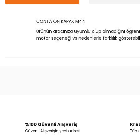
CONTA ÖN KAPAK M44
Ürünün aracınıza uyumlu olup olmadığını öğren
motor seçeneği vs nedenlerle farklılık gösterebili
Bu ürünün fiyat bilgisi, resim, ürün açıklamalarında
Görüş ve önerileriniz için teşekkür ederiz.
Ürün resmi kalitesiz, bozuk veya görüntülenemiyor.
Ürün açıklamasında eksik bilgiler bulunuyor.
Ürün bilgilerinde hatalar bulunuyor.
%100 Güvenli Alışveriş
Kred
Ürün fiyatı diğer sitelerden daha pahalı.
Güvenli Alışverişin yeni adresi
Tüm k
Bu ürüne benzer farklı alternatifler olmalı.