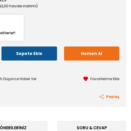
 KDV
%2,00 havale indirimi)
itlerle!!
Sepete Ekle
Hemen Al
atı Düşünce Haber Ver
Paylaş
ÖNERILERINIZ
SORU & CEVAP