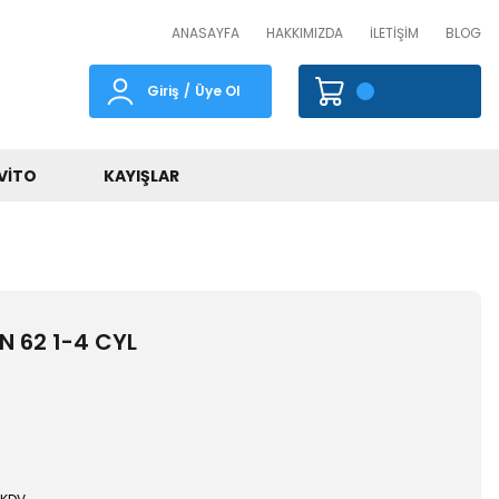
ANASAYFA
HAKKIMIZDA
İLETİŞİM
BLOG
Giriş
/
Üye Ol
VITO
KAYIŞLAR
 62 1-4 CYL