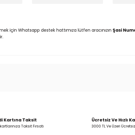
mek için Whatsapp destek hattımıza lütfen aracınızın
Şasi Num
r.
 ve diğer konularda yetersiz gördüğünüz noktaları öneri formunu kullanar
Ürün hakkında henüz soru sorulmamış.
Bu ürüne ilk yorumu siz yapın!
Yorum Yaz
Soru Sor
i Kartına Taksit
Ücretsiz Ve Hızlı K
artlarınıza Taksit Fırsatı
3000 TL Ve Üzeri Ücretsi