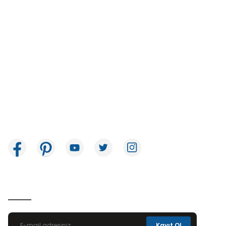
İkitelli OSB Mah. Bağcılar Güngören Sanayi Sitesi Beyaz Tower No:8
Başakşehir / İstanbul
E-Bülten Aboneliği
Kayıt Ol