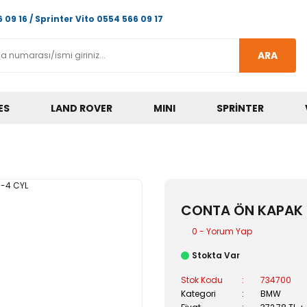
 09 16 / Sprinter Vito 0554 566 09 17
ARA
ES
LAND ROVER
MINI
SPRINTER
CONTA ÖN KAPAK N
0 - Yorum Yap
Stokta Var
Stok Kodu
734700
Kategori
BMW