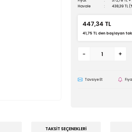
Fiyat
372,78 TL +
Havale
438,39 TL (
447,34 TL
41,75 TL den başlayan taks
Tavsiye Et
Fiy
TAKSIT SEÇENEKLERI