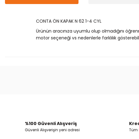
CONTA ÖN KAPAK N 62 1-4 CYL
Ürünün aracınıza uyumlu olup olmadığını öğren
motor seçeneği vs nedenlerle farklılık gösterebili
Bu ürünün fiyat bilgisi, resim, ürün açıklamalarında
Görüş ve önerileriniz için teşekkür ederiz.
Ürün resmi kalitesiz, bozuk veya görüntülenemiyor.
Ürün açıklamasında eksik bilgiler bulunuyor.
Ürün bilgilerinde hatalar bulunuyor.
%100 Güvenli Alışveriş
Kred
Ürün fiyatı diğer sitelerden daha pahalı.
Güvenli Alışverişin yeni adresi
Tüm k
Bu ürüne benzer farklı alternatifler olmalı.