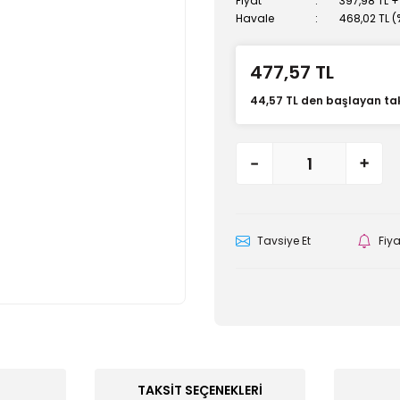
Fiyat
397,98 TL +
Havale
468,02 TL (
477,57 TL
44,57 TL den başlayan taks
Tavsiye Et
Fiy
TAKSIT SEÇENEKLERI