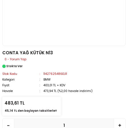
CONTA YAĞ KÜTÜK N13
0 - Yorum Yap
Stokta Var
Stok Kodu
11427625486ELR
Kategori
BMW
Fiyat
403,01 TL + KDV
Havale
473,94 TL (%2,00 havale indirimi)
483,61 TL
45,14 TL den başlayan taksitlerle!!