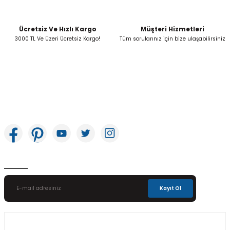
Ücretsiz Ve Hızlı Kargo
Müşteri Hizmetleri
Gönder
3000 TL Ve Üzeri Ücretsiz Kargo!
Tüm sorularınız için bize ulaşabilirsiniz
İkitelli OSB Mah. Bağcılar Güngören Sanayi Sitesi Beyaz Tower No:8 Başakşehir /
İstanbul
E-Bülten Aboneliği
Kayıt Ol
Üyelik