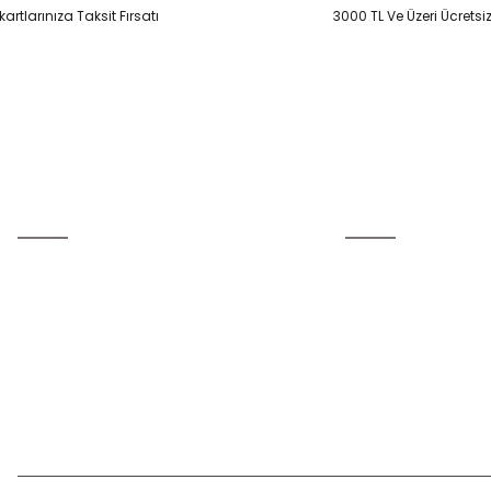
artlarınıza Taksit Fırsatı
3000 TL Ve Üzeri Ücretsi
Gönder
Üyelik
Kurumsal
Yeni Üyelik
İletişim
Üye Girişi
İletişim Formu
Şifremi Unuttum
Havale Bildirim Form
Kargo Takibi