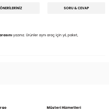
ÖNERILERINIZ
SORU & CEVAP
arasını
yazınız. Ürünler aynı araç için yıl, paket,
ak tarafımıza iletebilirsiniz.
argo
Müşteri Hizmetleri