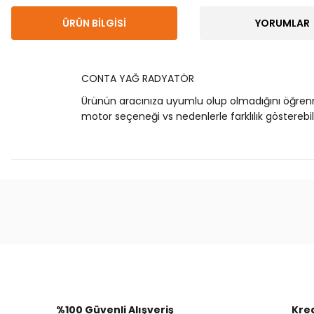
ÜRÜN BILGISI
YORUMLAR
CONTA YAĞ RADYATÖR
Ürünün aracınıza uyumlu olup olmadığını öğren
motor seçeneği vs nedenlerle farklılık gösterebili
Bu ürünün fiyat bilgisi, resim, ürün açıklamalarında
Görüş ve önerileriniz için teşekkür ederiz.
Ürün resmi kalitesiz, bozuk veya görüntülenemiyor.
Ürün açıklamasında eksik bilgiler bulunuyor.
Ürün bilgilerinde hatalar bulunuyor.
%100 Güvenli Alışveriş
Kred