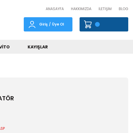
ANASAYFA
HAKKIMIZDA
İLETİŞİM
BLOG
Giriş
/
Üye Ol
VITO
KAYIŞLAR
ATÖR
ASP