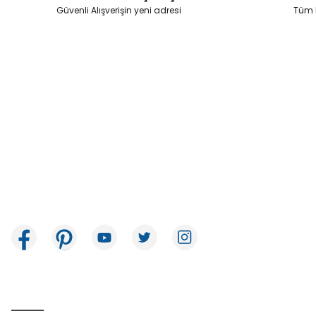
Ürün fiyatı diğer sitelerden daha pahalı.
Güvenli Alışverişin yeni adresi
Tüm k
Bu ürüne benzer farklı alternatifler olmalı.
İkitelli OSB Mah. Bağcılar Güngören Sanayi Sitesi Beyaz Tower No:8
Başakşehir / İstanbul
E-Bülten Aboneliği