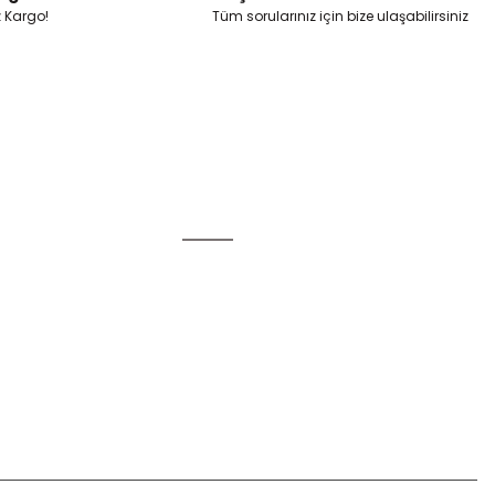
z Kargo!
Tüm sorularınız için bize ulaşabilirsiniz
Alışveriş
Mesafeli Satış Sözleşmesi
Gizlilik ve Güvenlik
u
İptal İade Koşullari
Kişisel Veriler Politikası