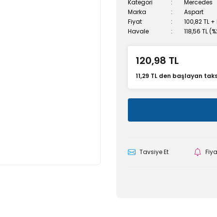
Kategori
Mercedes
Marka
Aspart
Fiyat
100,82 TL +
Havale
118,56 TL (
120,98 TL
11,29 TL den başlayan taksi
Tavsiye Et
Fiy