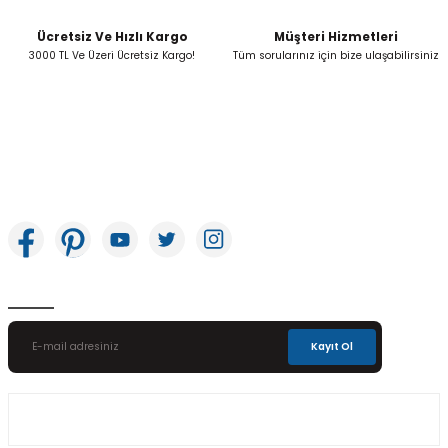
Ücretsiz Ve Hızlı Kargo
Müşteri Hizmetleri
Gönder
3000 TL Ve Üzeri Ücretsiz Kargo!
Tüm sorularınız için bize ulaşabilirsiniz
İkitelli OSB Mah. Bağcılar Güngören Sanayi Sitesi Beyaz Tower No:8 Başakşehir /
İstanbul
E-Bülten Aboneliği
Kayıt Ol
Üyelik