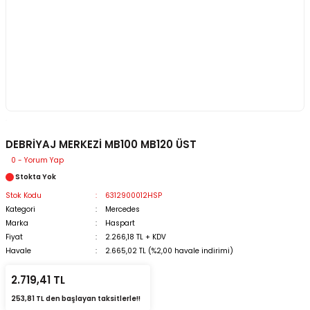
DEBRİYAJ MERKEZİ MB100 MB120 ÜST
0 - Yorum Yap
Stokta Yok
Stok Kodu
6312900012HSP
Kategori
Mercedes
Marka
Haspart
Fiyat
2.266,18 TL + KDV
Havale
2.665,02 TL (%2,00 havale indirimi)
2.719,41 TL
253,81 TL den başlayan taksitlerle!!