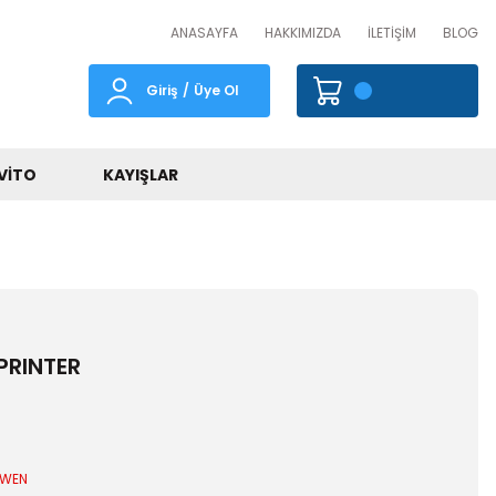
ANASAYFA
HAKKIMIZDA
İLETİŞİM
BLOG
Giriş
/
Üye Ol
VITO
KAYIŞLAR
PRINTER
6WEN