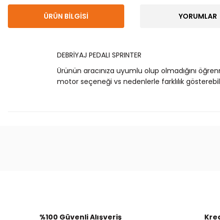
ÜRÜN BILGISI
YORUMLAR
DEBRİYAJ PEDALI SPRINTER
Ürünün aracınıza uyumlu olup olmadığını öğren
motor seçeneği vs nedenlerle farklılık gösterebili
Bu ürünün fiyat bilgisi, resim, ürün açıklamalarında
Görüş ve önerileriniz için teşekkür ederiz.
Ürün resmi kalitesiz, bozuk veya görüntülenemiyor.
Ürün açıklamasında eksik bilgiler bulunuyor.
Ürün bilgilerinde hatalar bulunuyor.
%100 Güvenli Alışveriş
Kred