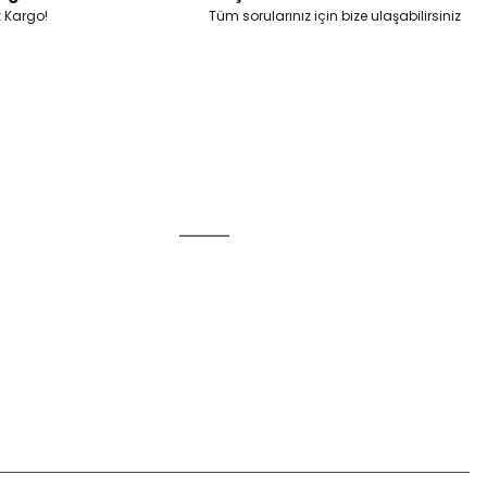
z Kargo!
Tüm sorularınız için bize ulaşabilirsiniz
Alışveriş
Mesafeli Satış Sözleşmesi
Gizlilik ve Güvenlik
u
İptal İade Koşullari
Kişisel Veriler Politikası