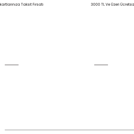
artlarınıza Taksit Fırsatı
3000 TL Ve Üzeri Ücretsi
Gönder
Üyelik
Kurumsal
Yeni Üyelik
İletişim
Üye Girişi
İletişim Formu
Şifremi Unuttum
Havale Bildirim Form
Kargo Takibi