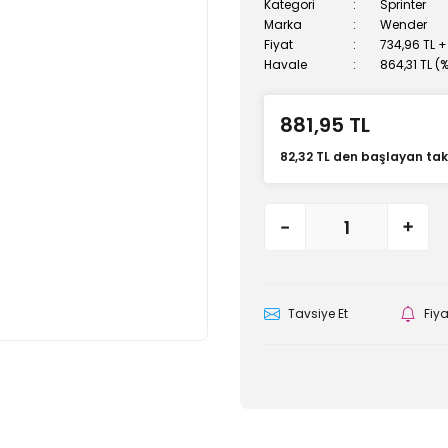
Kategori
Sprinter
Marka
Wender
Fiyat
734,96 TL +
Havale
864,31 TL (
881,95 TL
82,32 TL den başlayan taks
Tavsiye Et
Fiy