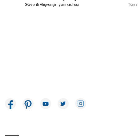
Ürün fiyatı diğer sitelerden daha pahalı.
Güvenli Alışverişin yeni adresi
Tüm k
Bu ürüne benzer farklı alternatifler olmalı.
İkitelli OSB Mah. Bağcılar Güngören Sanayi Sitesi Beyaz Tower No:8
Başakşehir / İstanbul
E-Bülten Aboneliği