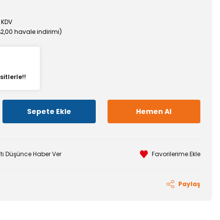
 KDV
%2,00 havale indirimi)
itlerle!!
Sepete Ekle
Hemen Al
atı Düşünce Haber Ver
Paylaş