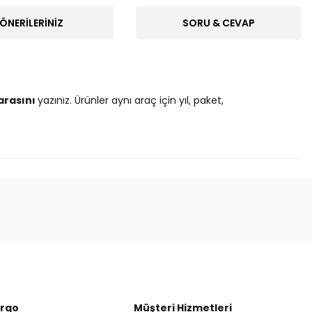
ÖNERILERINIZ
SORU & CEVAP
arasını
yazınız. Ürünler aynı araç için yıl, paket,
ak tarafımıza iletebilirsiniz.
argo
Müşteri Hizmetleri