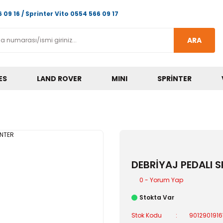
 09 16 / Sprinter Vito 0554 566 09 17
ARA
ES
LAND ROVER
MINI
SPRINTER
DEBRİYAJ PEDALI S
0 - Yorum Yap
Stokta Var
Stok Kodu
901290191