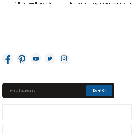
Gönder
3000 TL Ve Üzeri Ücretsiz Kargo!
Tüm sorularınız için bize ulaşabilirsiniz
İkitelli OSB Mah. Bağcılar Güngören Sanayi Sitesi Beyaz Tower No:8 Başakşehir /
İstanbul
E-Bülten Aboneliği
Kayıt Ol
Üyelik
Kurumsal