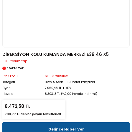
DİREKSİYON KOLU KUMANDA MERKEZİ E39 46 X5
0 - Yorum Yap
Stokta Yok
Stok Kodu
61318379091BW
Kategori
BMW 5 Serisi E39 Motor Parçaları
Fiyat
7.060,48 TL + KDV
Havale
8.303,13 TL (%2,00 havale indirimi)
8.472,58 TL
790,77 TL den başlayan taksitlerle!!
Gelince Haber Ver