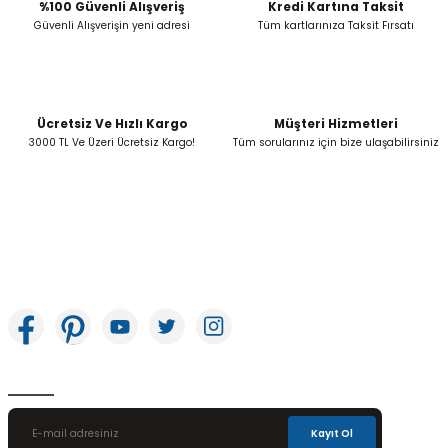
Bu ürüne benzer farklı alternatifler olmalı.
%100 Güvenli Alışveriş
Kredi Kartına Taksit
Güvenli Alışverişin yeni adresi
Tüm kartlarınıza Taksit Fırsatı
Ücretsiz Ve Hızlı Kargo
Müşteri Hizmetleri
Gönder
3000 TL Ve Üzeri Ücretsiz Kargo!
Tüm sorularınız için bize ulaşabilirsiniz
İkitelli OSB Mah. Bağcılar Güngören Sanayi Sitesi Beyaz Tower No:8 Başakşehir /
İstanbul
E-Bülten Aboneliği
Kayıt Ol