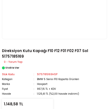
Direksiyon Kutu Kapağı F10 F12 F01 F02 F07 Sol
51757185169
0 - Yorum Yap
Stokta Var
Stok Kodu
51757185169HSP
Kategori
BMW 5 Serisi F10 Kaporta Ürünleri
Marka
Haspart
Fiyat
957,15 TL + KDV
Havale
1.125,61 TL (%2,00 havale indirimi)
1.148,58 TL