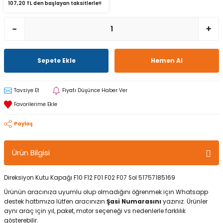
107,20 TL den başlayan taksitlerle!!
Sepete Ekle
Hemen Al
Tavsiye Et
Fiyatı Düşünce Haber Ver
Paylaş
Ürün Bilgisi
Direksiyon Kutu Kapağı F10 F12 F01 F02 F07 Sol 51757185169
Ürünün aracınıza uyumlu olup olmadığını öğrenmek için Whatsapp
destek hattımıza lütfen aracınızın
Şasi Numarasını
yazınız. Ürünler
aynı araç için yıl, paket, motor seçeneği vs nedenlerle farklılık
gösterebilir.