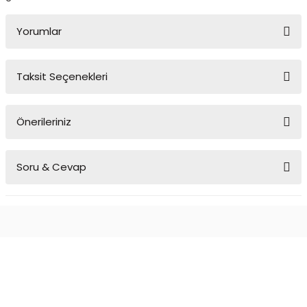
Yorumlar
Taksit Seçenekleri
Bu ürüne ilk yorumu siz yapın!
Önerileriniz
Yorum Yaz
Bu ürünün fiyat bilgisi, resim, ürün açıklamalarında ve diğer
Soru & Cevap
konularda yetersiz gördüğünüz noktaları öneri formunu kullanarak
tarafımıza iletebilirsiniz.
Görüş ve önerileriniz için teşekkür ederiz.
Ürün hakkında henüz soru sorulmamış.
Ürün resmi kalitesiz, bozuk veya görüntülenemiyor.
Ürün açıklamasında eksik bilgiler bulunuyor.
Soru Sor
Ürün bilgilerinde hatalar bulunuyor.
Ürün fiyatı diğer sitelerden daha pahalı.