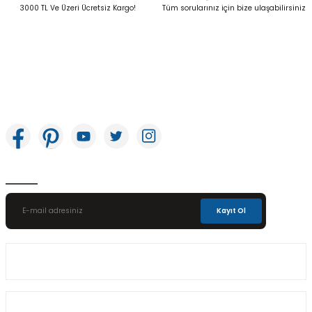
Gönder
3000 TL Ve Üzeri Ücretsiz Kargo!
Tüm sorularınız için bize ulaşabilirsiniz
İkitelli OSB Mah. Bağcılar Güngören Sanayi Sitesi Beyaz Tower No:8 Başakşehir /
İstanbul
E-Bülten Aboneliği
Kayıt Ol
Üyelik
Kurumsal