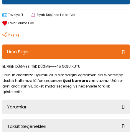
Tavsiye Et
Fiyatı Düşünce Haber Ver
Paylaş
Ürün Bilgisi
EL FREN DÜĞMESİ TEK DÜĞME---45 NOLU KUTU
Ürünün aracınıza uyumlu olup olmadığını öğrenmek için Whatsapp
destek hattımıza lütfen aracınızın
Şasi Numarasını
yazınız. Ürünler
aynı araç için yıl, paket, motor seçeneği vs nedenlerle farklılık
gösterebilir.
Yorumlar
Taksit Seçenekleri
Bu ürüne ilk yorumu siz yapın!