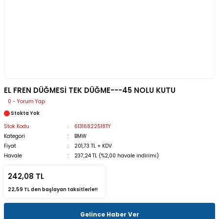
EL FREN DÜĞMESİ TEK DÜĞME---45 NOLU KUTU
0 - Yorum Yap
Stokta Yok
Stok Kodu
61316822518TY
Kategori
BMW
Fiyat
201,73 TL + KDV
Havale
237,24 TL (%2,00 havale indirimi)
242,08 TL
22,59 TL den başlayan taksitlerle!!
Gelince Haber Ver