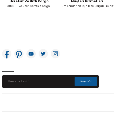
Ücretsiz Ve Hızlı Kargo
Müşteri Hizmetleri
Gönder
3000 TL Ve Üzeri Ücretsiz Kargo!
Tüm sorularınız için bize ulaşabilirsiniz
İkitelli OSB Mah. Bağcılar Güngören Sanayi Sitesi Beyaz Tower No:8 Başakşehir /
İstanbul
E-Bülten Aboneliği
Kayıt Ol
Üyelik