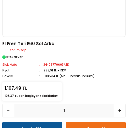
El Fren Teli E60 Sol Arka
0 - Yorum Yap
Stokta Var
Stok Kodu
34406770603ATE
Fiyat
922,91 TL + KDV
Havale
1.085,34 TL (%2,00 havale indirimi)
1.107,49 TL
103,37 TL den başlayan taksitlerle!!