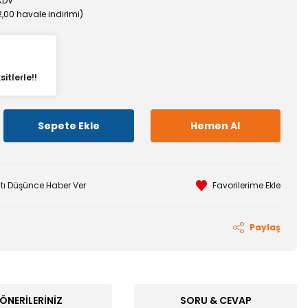
 KDV
%2,00 havale indirimi)
itlerle!!
Sepete Ekle
Hemen Al
atı Düşünce Haber Ver
Paylaş
ÖNERILERINIZ
SORU & CEVAP