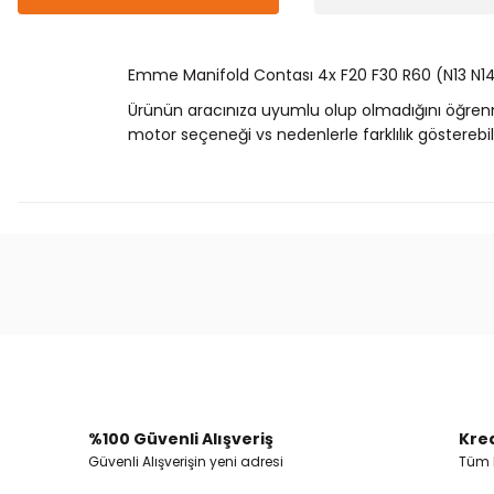
Emme Manifold Contası 4x F20 F30 R60 (N13 N14
Ürünün aracınıza uyumlu olup olmadığını öğren
motor seçeneği vs nedenlerle farklılık gösterebili
Bu ürünün fiyat bilgisi, resim, ürün açıklamalarında
Görüş ve önerileriniz için teşekkür ederiz.
Ürün resmi kalitesiz, bozuk veya görüntülenemiyor.
Ürün açıklamasında eksik bilgiler bulunuyor.
Ürün bilgilerinde hatalar bulunuyor.
%100 Güvenli Alışveriş
Kred
Ürün fiyatı diğer sitelerden daha pahalı.
Güvenli Alışverişin yeni adresi
Tüm k
Bu ürüne benzer farklı alternatifler olmalı.