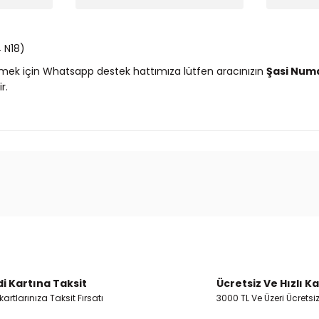
 N18)
mek için Whatsapp destek hattımıza lütfen aracınızın
Şasi Num
r.
 ve diğer konularda yetersiz gördüğünüz noktaları öneri formunu kullanar
Ürün hakkında henüz soru sorulmamış.
Bu ürüne ilk yorumu siz yapın!
Yorum Yaz
Soru Sor
i Kartına Taksit
Ücretsiz Ve Hızlı K
artlarınıza Taksit Fırsatı
3000 TL Ve Üzeri Ücretsi