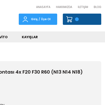
ANASAYFA
HAKKIMIZDA
İLETİŞİM
BLOG
Giriş
/
Üye Ol
VITO
KAYIŞLAR
tası 4x F20 F30 R60 (N13 N14 N18)