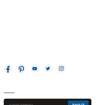
İkitelli OSB Mah. Bağcılar Güngören Sanayi Sitesi Beyaz Tower No:8
Başakşehir / İstanbul
E-Bülten Aboneliği
Kayıt Ol