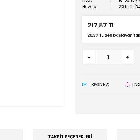
Fiyat
181,56 TL +
Havale
213,51 TL (
217,87 TL
20,33 TL den başlayan taks
Tavsiye Et
Fiy
TAKSIT SEÇENEKLERI