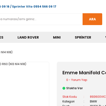
 09 16 / Sprinter Vito 0554 566 09 17
ARA
ES
LAND ROVER
MINI
SPRINTER
 N14 N18)
Emme Manifold Con
0 - Yorum Yap
Stokta Var
Stok Kodu
893600VIC
Kategori
BMW