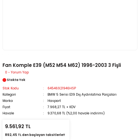
Fan Komple E39 (M52 M54 M62) 1996-2003 3 Fişli
0 - Yorum Yap
Stokta Yok
Stok Kodu
64546921946HSP
Kategori
BMW 5 Serisi E39 Dış Aydınlatma Parçaları
Marka
Haspart
Fiyat
7.968,27 TL + KDV
Havale
9.370,68 TL (%2,00 havale indirimi)
9.561,92 TL
892,45 TL den başlayan taksitlerle!!