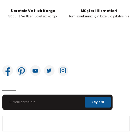
Ücretsiz Ve Hızlı Kargo
Müşteri Hizmetleri
Gönder
3000 TL Ve Üzeri Ücretsiz Kargo!
Tüm sorularınız için bize ulaşabilirsiniz
İkitelli OSB Mah. Bağcılar Güngören Sanayi Sitesi Beyaz Tower No:8 Başakşehir /
İstanbul
E-Bülten Aboneliği
Kayıt Ol
Üyelik