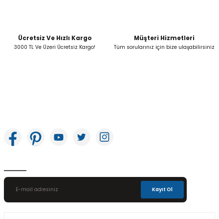
Ücretsiz Ve Hızlı Kargo
Müşteri Hizmetleri
Gönder
3000 TL Ve Üzeri Ücretsiz Kargo!
Tüm sorularınız için bize ulaşabilirsiniz
İkitelli OSB Mah. Bağcılar Güngören Sanayi Sitesi Beyaz Tower No:8 Başakşehir /
İstanbul
E-Bülten Aboneliği
Kayıt Ol