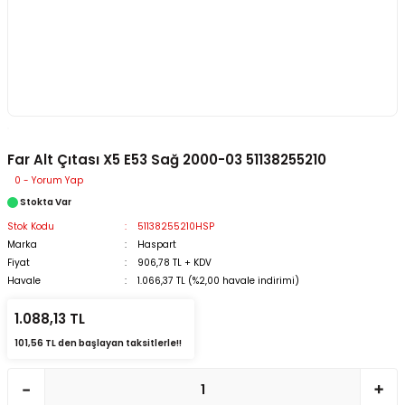
Far Alt Çıtası X5 E53 Sağ 2000-03 51138255210
0 - Yorum Yap
Stokta Var
Stok Kodu
51138255210HSP
Marka
Haspart
Fiyat
906,78 TL + KDV
Havale
1.066,37 TL (%2,00 havale indirimi)
1.088,13 TL
101,56 TL den başlayan taksitlerle!!