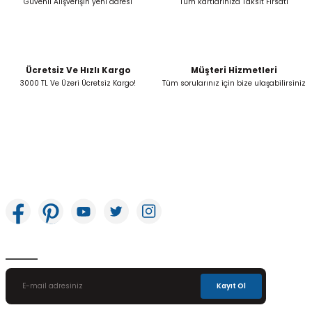
Güvenli Alışverişin yeni adresi
Tüm kartlarınıza Taksit Fırsatı
Ücretsiz Ve Hızlı Kargo
Müşteri Hizmetleri
Gönder
3000 TL Ve Üzeri Ücretsiz Kargo!
Tüm sorularınız için bize ulaşabilirsiniz
İkitelli OSB Mah. Bağcılar Güngören Sanayi Sitesi Beyaz Tower No:8 Başakşehir /
İstanbul
E-Bülten Aboneliği
Kayıt Ol