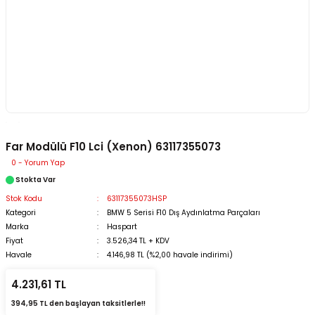
Far Modülü F10 Lci (Xenon) 63117355073
0 - Yorum Yap
Stokta Var
Stok Kodu
63117355073HSP
Kategori
BMW 5 Serisi F10 Dış Aydınlatma Parçaları
Marka
Haspart
Fiyat
3.526,34 TL + KDV
Havale
4.146,98 TL (%2,00 havale indirimi)
4.231,61 TL
394,95 TL den başlayan taksitlerle!!