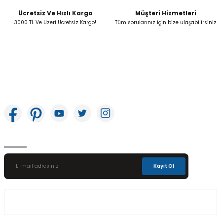
Ücretsiz Ve Hızlı Kargo
Müşteri Hizmetleri
Gönder
3000 TL Ve Üzeri Ücretsiz Kargo!
Tüm sorularınız için bize ulaşabilirsiniz
İkitelli OSB Mah. Bağcılar Güngören Sanayi Sitesi Beyaz Tower No:8 Başakşehir /
İstanbul
E-Bülten Aboneliği
Kayıt Ol
Üyelik