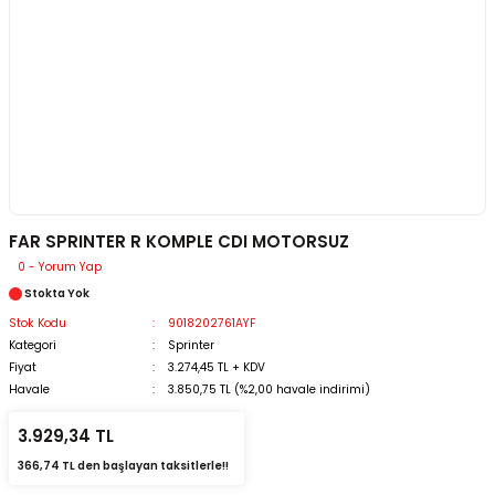
FAR SPRINTER R KOMPLE CDI MOTORSUZ
0 - Yorum Yap
Stokta Yok
Stok Kodu
9018202761AYF
Kategori
Sprinter
Fiyat
3.274,45 TL + KDV
Havale
3.850,75 TL (%2,00 havale indirimi)
3.929,34 TL
366,74 TL den başlayan taksitlerle!!