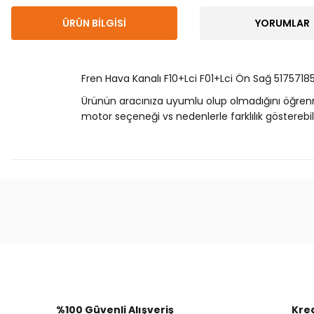
ÜRÜN BILGISI
YORUMLAR
Fren Hava Kanalı F10+Lci F01+Lci Ön Sağ 5175718
Ürünün aracınıza uyumlu olup olmadığını öğren
motor seçeneği vs nedenlerle farklılık gösterebili
Bu ürünün fiyat bilgisi, resim, ürün açıklamalarında
Görüş ve önerileriniz için teşekkür ederiz.
Ürün resmi kalitesiz, bozuk veya görüntülenemiyor.
Ürün açıklamasında eksik bilgiler bulunuyor.
Ürün bilgilerinde hatalar bulunuyor.
%100 Güvenli Alışveriş
Kred