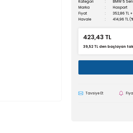
Kategori
BMW 5 Seris
Marka
Haspart
Fiyat
352,86 TL +
Havale
414,96 TL (
423,43 TL
39,52 TL den başlayan taks
Tavsiye Et
Fiy