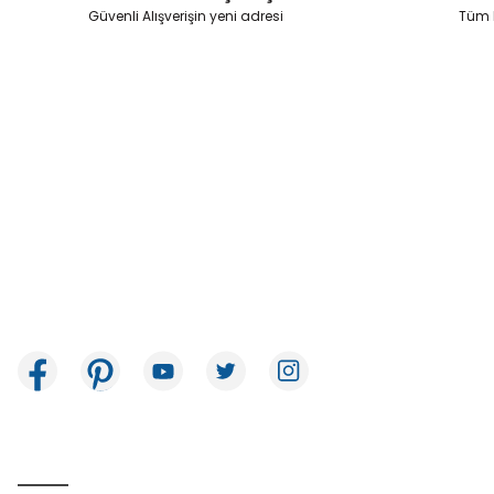
Ürün fiyatı diğer sitelerden daha pahalı.
Güvenli Alışverişin yeni adresi
Tüm k
Bu ürüne benzer farklı alternatifler olmalı.
İkitelli OSB Mah. Bağcılar Güngören Sanayi Sitesi Beyaz Tower No:8
Başakşehir / İstanbul
E-Bülten Aboneliği