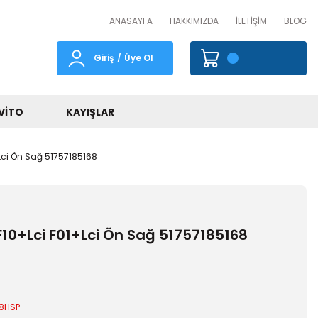
ANASAYFA
HAKKIMIZDA
İLETİŞİM
BLOG
Giriş
/
Üye Ol
VITO
KAYIŞLAR
Lci Ön Sağ 51757185168
F10+Lci F01+Lci Ön Sağ 51757185168
68HSP