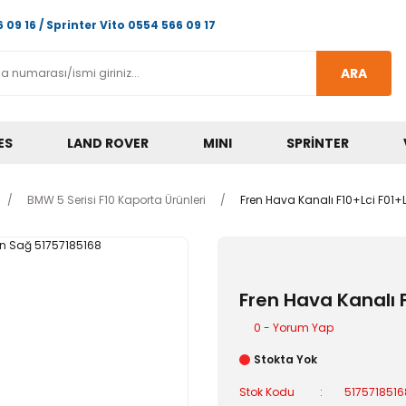
 09 16 / Sprinter Vito 0554 566 09 17
ARA
ES
LAND ROVER
MINI
SPRINTER
BMW 5 Serisi F10 Kaporta Ürünleri
Fren Hava Kanalı F10+Lci F01+
Fren Hava Kanalı 
0 - Yorum Yap
Stokta Yok
Stok Kodu
517571851