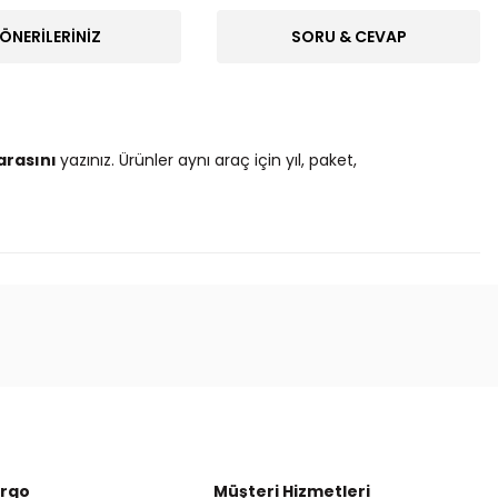
ÖNERILERINIZ
SORU & CEVAP
arasını
yazınız. Ürünler aynı araç için yıl, paket,
ak tarafımıza iletebilirsiniz.
argo
Müşteri Hizmetleri