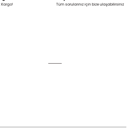
z Kargo!
Tüm sorularınız için bize ulaşabilirsiniz
Alışveriş
Mesafeli Satış Sözleşmesi
Gizlilik ve Güvenlik
u
İptal İade Koşullari
Kişisel Veriler Politikası