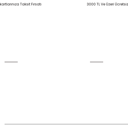
artlarınıza Taksit Fırsatı
3000 TL Ve Üzeri Ücretsi
Gönder
Üyelik
Kurumsal
Yeni Üyelik
İletişim
Üye Girişi
İletişim Formu
Şifremi Unuttum
Havale Bildirim Form
Kargo Takibi