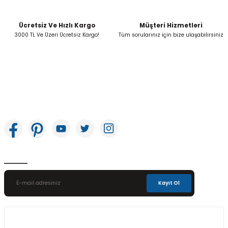
Ücretsiz Ve Hızlı Kargo
Müşteri Hizmetleri
Gönder
3000 TL Ve Üzeri Ücretsiz Kargo!
Tüm sorularınız için bize ulaşabilirsiniz
İkitelli OSB Mah. Bağcılar Güngören Sanayi Sitesi Beyaz Tower No:8 Başakşehir /
İstanbul
E-Bülten Aboneliği
Kayıt Ol
Üyelik