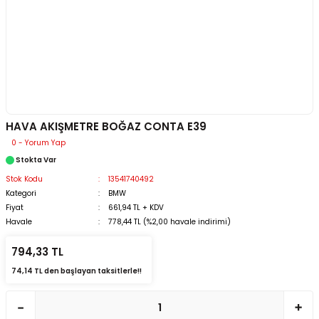
HAVA AKIŞMETRE BOĞAZ CONTA E39
0 - Yorum Yap
Stokta Var
Stok Kodu
13541740492
Kategori
BMW
Fiyat
661,94 TL + KDV
Havale
778,44 TL (%2,00 havale indirimi)
794,33 TL
74,14 TL den başlayan taksitlerle!!