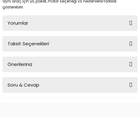
aynı araç için yıl, paket, motor seçeneği vs nedenlerle farklılık
gösterebilir.
Yorumlar
Taksit Seçenekleri
Bu ürüne ilk yorumu siz yapın!
Önerileriniz
Yorum Yaz
Bu ürünün fiyat bilgisi, resim, ürün açıklamalarında ve diğer
Soru & Cevap
konularda yetersiz gördüğünüz noktaları öneri formunu kullanarak
tarafımıza iletebilirsiniz.
Görüş ve önerileriniz için teşekkür ederiz.
Ürün hakkında henüz soru sorulmamış.
Ürün resmi kalitesiz, bozuk veya görüntülenemiyor.
Ürün açıklamasında eksik bilgiler bulunuyor.
Soru Sor
Ürün bilgilerinde hatalar bulunuyor.