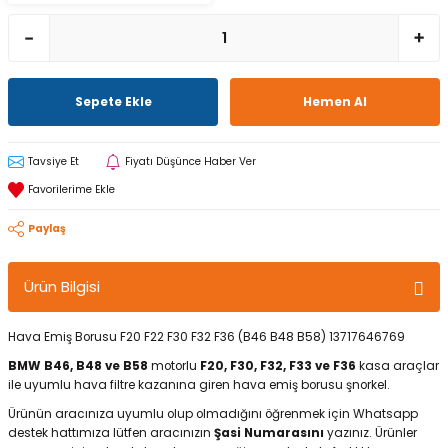
Sepete Ekle
Hemen Al
Tavsiye Et
Fiyatı Düşünce Haber Ver
Paylaş
Ürün Bilgisi
Hava Emiş Borusu F20 F22 F30 F32 F36 (B46 B48 B58) 13717646769
BMW B46, B48 ve B58
motorlu
F20, F30, F32, F33 ve F36
kasa araçlar
ile uyumlu hava filtre kazanına giren hava emiş borusu şnorkel.
Ürünün aracınıza uyumlu olup olmadığını öğrenmek için Whatsapp
destek hattımıza lütfen aracınızın
Şasi Numarasını
yazınız. Ürünler