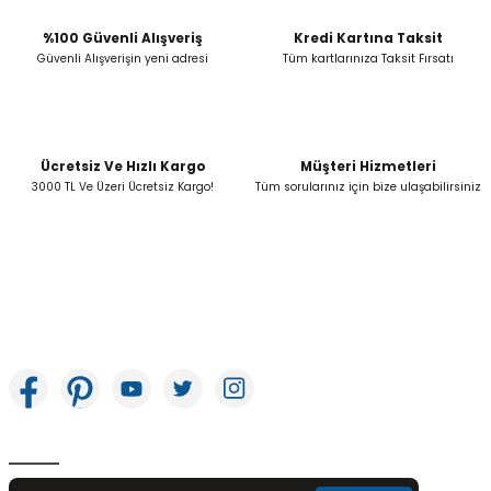
Ürün fiyatı diğer sitelerden daha pahalı.
Bu ürüne benzer farklı alternatifler olmalı.
%100 Güvenli Alışveriş
Kredi Kartına Taksit
Güvenli Alışverişin yeni adresi
Tüm kartlarınıza Taksit Fırsatı
Ücretsiz Ve Hızlı Kargo
Müşteri Hizmetleri
Gönder
3000 TL Ve Üzeri Ücretsiz Kargo!
Tüm sorularınız için bize ulaşabilirsiniz
İkitelli OSB Mah. Bağcılar Güngören Sanayi Sitesi Beyaz Tower No:8 Başakşehir /
İstanbul
E-Bülten Aboneliği