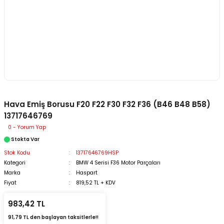
Hava Emiş Borusu F20 F22 F30 F32 F36 (B46 B48 B58)
13717646769
0 - Yorum Yap
Stokta Var
Stok Kodu
13717646769HSP
Kategori
BMW 4 Serisi F36 Motor Parçaları
Marka
Haspart
Fiyat
819,52 TL + KDV
983,42 TL
91,79 TL den başlayan taksitlerle!!