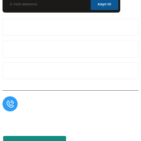
Kayıt Ol
Üyelik
Kurumsal
Alışveriş
Müşteri Hizmetleri
0554 566 09 16 / Sprinter Vito 0554 566 09 17
Copyright© Aslı Otomotiv, Tüm Hakları Saklıdır. Kredi kartı bilgileriniz 256bit SSL
sertifikası ile korunmaktadır.