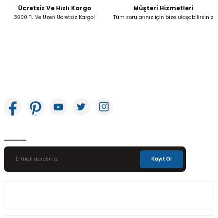
Ücretsiz Ve Hızlı Kargo
Müşteri Hizmetleri
Gönder
3000 TL Ve Üzeri Ücretsiz Kargo!
Tüm sorularınız için bize ulaşabilirsiniz
İkitelli OSB Mah. Bağcılar Güngören Sanayi Sitesi Beyaz Tower No:8 Başakşehir /
İstanbul
E-Bülten Aboneliği
Kayıt Ol
Üyelik