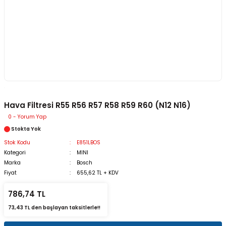
Hava Filtresi R55 R56 R57 R58 R59 R60 (N12 N16)
0 - Yorum Yap
Stokta Yok
Stok Kodu
E851LBOS
Kategori
MINI
Marka
Bosch
Fiyat
655,62 TL + KDV
786,74 TL
73,43 TL den başlayan taksitlerle!!