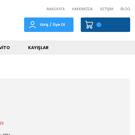
ANASAYFA
HAKKIMIZDA
İLETİŞİM
BLOG
Giriş
/
Üye Ol
VITO
KAYIŞLAR
23