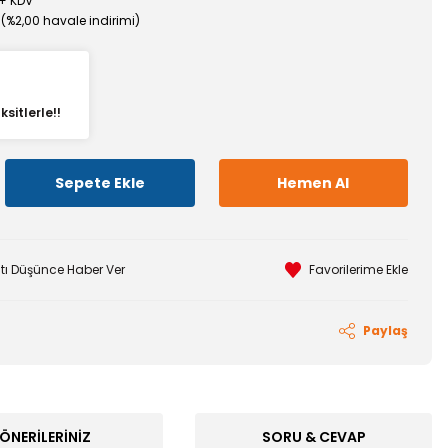
 + KDV
 (%2,00 havale indirimi)
sitlerle!!
Sepete Ekle
Hemen Al
atı Düşünce Haber Ver
Paylaş
ÖNERILERINIZ
SORU & CEVAP