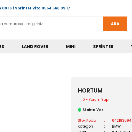
 09 16 / Sprinter Vito 0554 566 09 17
ARA
ES
LAND ROVER
MINI
SPRINTER
HORTUM
0 - Yorum Yap
Stokta Var
Stok Kodu
642183694
Kategori
BMW