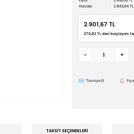
Fiyat
2.418,06 TL
Havale
2.843,64 TL
2.901,67 TL
270,82 TL den başlayan tak
Tavsiye Et
Fiy
TAKSIT SEÇENEKLERI