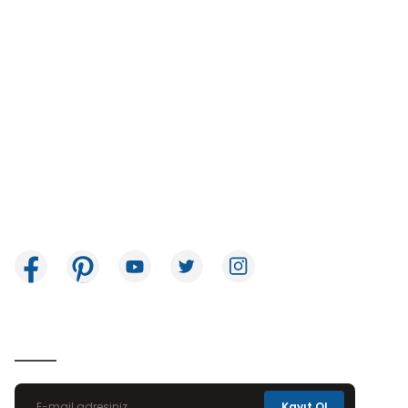
İkitelli OSB Mah. Bağcılar Güngören Sanayi Sitesi Beyaz Tower No:8
Başakşehir / İstanbul
E-Bülten Aboneliği
Kayıt Ol