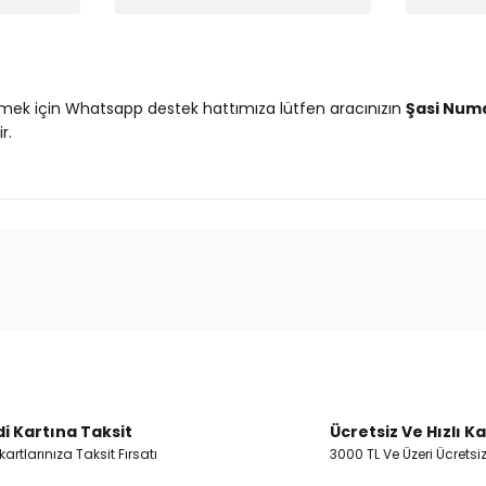
mek için Whatsapp destek hattımıza lütfen aracınızın
Şasi Num
r.
 ve diğer konularda yetersiz gördüğünüz noktaları öneri formunu kullanar
Ürün hakkında henüz soru sorulmamış.
Bu ürüne ilk yorumu siz yapın!
Yorum Yaz
Soru Sor
i Kartına Taksit
Ücretsiz Ve Hızlı K
artlarınıza Taksit Fırsatı
3000 TL Ve Üzeri Ücretsi