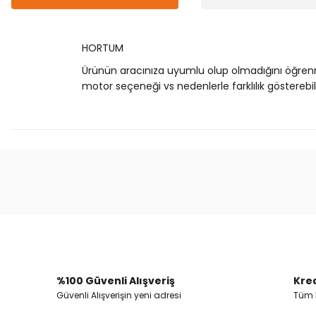
HORTUM
Ürünün aracınıza uyumlu olup olmadığını öğren
motor seçeneği vs nedenlerle farklılık gösterebili
Bu ürünün fiyat bilgisi, resim, ürün açıklamalarında
Görüş ve önerileriniz için teşekkür ederiz.
Ürün resmi kalitesiz, bozuk veya görüntülenemiyor.
Ürün açıklamasında eksik bilgiler bulunuyor.
Ürün bilgilerinde hatalar bulunuyor.
%100 Güvenli Alışveriş
Kred
Ürün fiyatı diğer sitelerden daha pahalı.
Güvenli Alışverişin yeni adresi
Tüm k
Bu ürüne benzer farklı alternatifler olmalı.