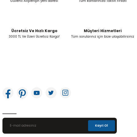
Güvenli Alışverişin yeni adresi
Tüm kartlarınıza Taksit Fırsatı
Ücretsiz Ve Hızlı Kargo
Müşteri Hizmetleri
Gönder
3000 TL Ve Üzeri Ücretsiz Kargo!
Tüm sorularınız için bize ulaşabilirsiniz
İkitelli OSB Mah. Bağcılar Güngören Sanayi Sitesi Beyaz Tower No:8 Başakşehir /
İstanbul
E-Bülten Aboneliği
Kayıt Ol