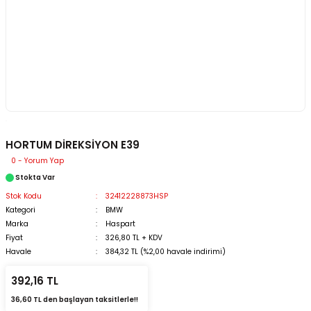
HORTUM DİREKSİYON E39
0 - Yorum Yap
Stokta Var
Stok Kodu
32412228873HSP
Kategori
BMW
Marka
Haspart
Fiyat
326,80 TL + KDV
Havale
384,32 TL (%2,00 havale indirimi)
392,16 TL
36,60 TL den başlayan taksitlerle!!