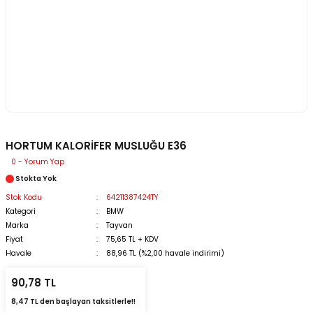
HORTUM KALORİFER MUSLUĞU E36
0 - Yorum Yap
Stokta Yok
Stok Kodu
64211387424TY
Kategori
BMW
Marka
Tayvan
Fiyat
75,65 TL + KDV
Havale
88,96 TL (%2,00 havale indirimi)
90,78 TL
8,47 TL den başlayan taksitlerle!!