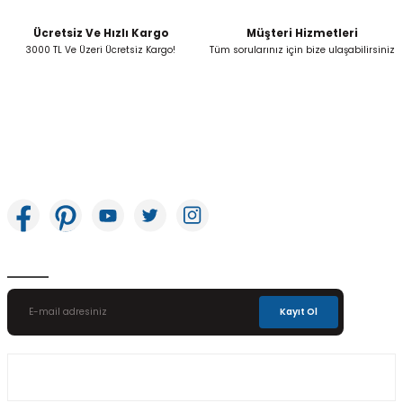
Ücretsiz Ve Hızlı Kargo
Müşteri Hizmetleri
Gönder
3000 TL Ve Üzeri Ücretsiz Kargo!
Tüm sorularınız için bize ulaşabilirsiniz
İkitelli OSB Mah. Bağcılar Güngören Sanayi Sitesi Beyaz Tower No:8 Başakşehir /
İstanbul
E-Bülten Aboneliği
Kayıt Ol
Üyelik