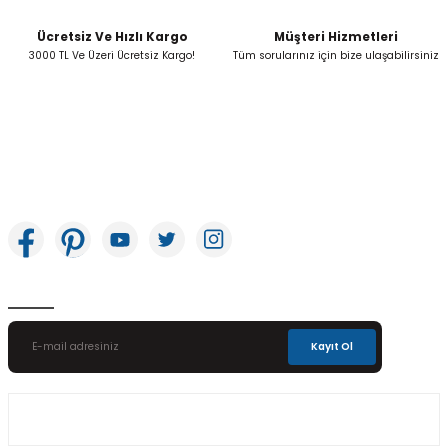
Ücretsiz Ve Hızlı Kargo
Müşteri Hizmetleri
Gönder
3000 TL Ve Üzeri Ücretsiz Kargo!
Tüm sorularınız için bize ulaşabilirsiniz
İkitelli OSB Mah. Bağcılar Güngören Sanayi Sitesi Beyaz Tower No:8 Başakşehir /
İstanbul
E-Bülten Aboneliği
Kayıt Ol
Üyelik