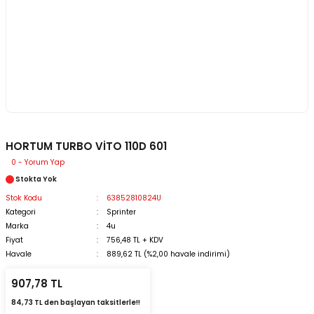
HORTUM TURBO VİTO 110D 601
0 - Yorum Yap
Stokta Yok
Stok Kodu
63852810824U
Kategori
Sprinter
Marka
4u
Fiyat
756,48 TL + KDV
Havale
889,62 TL (%2,00 havale indirimi)
907,78 TL
84,73 TL den başlayan taksitlerle!!