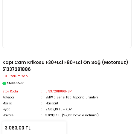
Kapı Cam Krikosu F30+Lci F80+Lci Ön Sağ (Motorsuz)
51337281886
0 - Yorum Yap
Stokta Var
Stok Kodu
51337281886HSP
Kategori
BMW 3 Serisi F30 Kaporta Ürünleri
Marka
Haspart
Fiyat
2.569,19 TL + KDV
Havale
3.021,37 TL (%2,00 havale indirimi)
3.083,03 TL