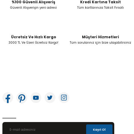
Bu ürüne benzer farklı alternatifler olmalı.
%100 Güvenli Alışveriş
Kredi Kartına Taksit
Güvenli Alışverişin yeni adresi
Tüm kartlarınıza Taksit Fırsatı
Ücretsiz Ve Hızlı Kargo
Müşteri Hizmetleri
Gönder
3000 TL Ve Üzeri Ücretsiz Kargo!
Tüm sorularınız için bize ulaşabilirsiniz
İkitelli OSB Mah. Bağcılar Güngören Sanayi Sitesi Beyaz Tower No:8 Başakşehir /
İstanbul
E-Bülten Aboneliği
Kayıt Ol