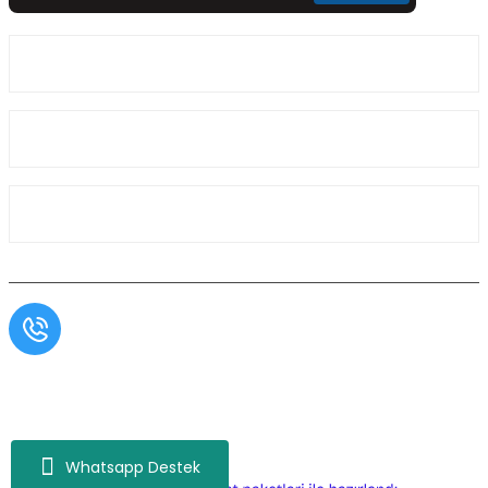
Üyelik
Kurumsal
Alışveriş
Müşteri Hizmetleri
0554 566 09 16 / Sprinter Vito 0554 566 09 17
Copyright© Aslı Otomotiv, Tüm Hakları Saklıdır. Kredi kartı bilgileriniz 256bit SSL
sertifikası ile korunmaktadır.
Whatsapp Destek