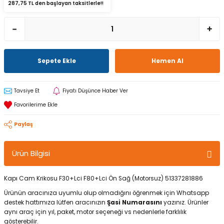
287,75 TL den başlayan taksitlerle!!
Sepete Ekle
Hemen Al
Tavsiye Et
Fiyatı Düşünce Haber Ver
Paylaş
Ürün Bilgisi
Kapı Cam Krikosu F30+Lci F80+Lci Ön Sağ (Motorsuz) 51337281886
Ürünün aracınıza uyumlu olup olmadığını öğrenmek için Whatsapp
destek hattımıza lütfen aracınızın
Şasi Numarasını
yazınız. Ürünler
aynı araç için yıl, paket, motor seçeneği vs nedenlerle farklılık
gösterebilir.