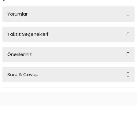
Yorumlar
Taksit Seçenekleri
Bu ürüne ilk yorumu siz yapın!
Önerileriniz
Yorum Yaz
Bu ürünün fiyat bilgisi, resim, ürün açıklamalarında ve diğer
Soru & Cevap
konularda yetersiz gördüğünüz noktaları öneri formunu kullanarak
tarafımıza iletebilirsiniz.
Görüş ve önerileriniz için teşekkür ederiz.
Ürün hakkında henüz soru sorulmamış.
Ürün resmi kalitesiz, bozuk veya görüntülenemiyor.
Ürün açıklamasında eksik bilgiler bulunuyor.
Soru Sor
Ürün bilgilerinde hatalar bulunuyor.
Ürün fiyatı diğer sitelerden daha pahalı.