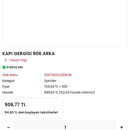
KAPI GERGİSİ 906 ARKA
0 - Yorum Yap
Stokta Var
Stok Kodu
9067600228WON
Kategori
Sprinter
Fiyat
755,64 TL + KDV
Havale
888,63 TL (%2,00 havale indirimi)
906,77 TL
84,63 TL den başlayan taksitlerle!!