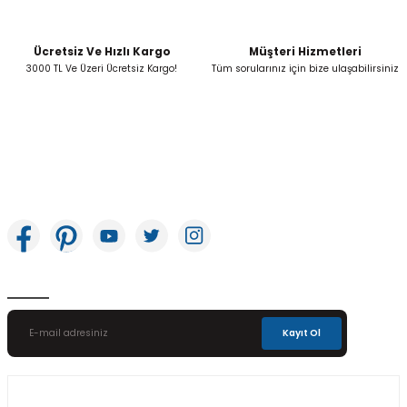
Ücretsiz Ve Hızlı Kargo
Müşteri Hizmetleri
Gönder
3000 TL Ve Üzeri Ücretsiz Kargo!
Tüm sorularınız için bize ulaşabilirsiniz
İkitelli OSB Mah. Bağcılar Güngören Sanayi Sitesi Beyaz Tower No:8 Başakşehir /
İstanbul
E-Bülten Aboneliği
Kayıt Ol
Üyelik