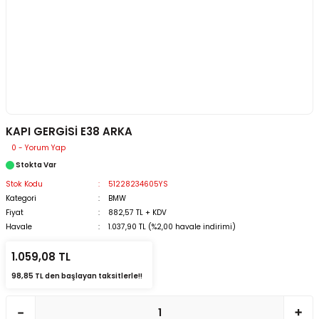
KAPI GERGİSİ E38 ARKA
0 - Yorum Yap
Stokta Var
Stok Kodu
51228234605YS
Kategori
BMW
Fiyat
882,57 TL + KDV
Havale
1.037,90 TL (%2,00 havale indirimi)
1.059,08 TL
98,85 TL den başlayan taksitlerle!!