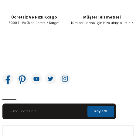
Ücretsiz Ve Hızlı Kargo
Müşteri Hizmetleri
Gönder
3000 TL Ve Üzeri Ücretsiz Kargo!
Tüm sorularınız için bize ulaşabilirsiniz
İkitelli OSB Mah. Bağcılar Güngören Sanayi Sitesi Beyaz Tower No:8 Başakşehir /
İstanbul
E-Bülten Aboneliği
Kayıt Ol
Üyelik