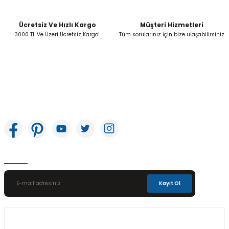
Ücretsiz Ve Hızlı Kargo
Müşteri Hizmetleri
Gönder
3000 TL Ve Üzeri Ücretsiz Kargo!
Tüm sorularınız için bize ulaşabilirsiniz
İkitelli OSB Mah. Bağcılar Güngören Sanayi Sitesi Beyaz Tower No:8 Başakşehir /
İstanbul
E-Bülten Aboneliği
Kayıt Ol
Üyelik