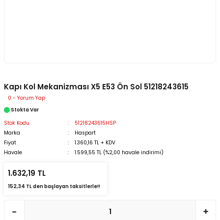
Kapı Kol Mekanizması X5 E53 Ön Sol 51218243615
0 - Yorum Yap
Stokta Var
Stok Kodu
51218243615HSP
Marka
Haspart
Fiyat
1.360,16 TL + KDV
Havale
1.599,55 TL (%2,00 havale indirimi)
1.632,19 TL
152,34 TL den başlayan taksitlerle!!