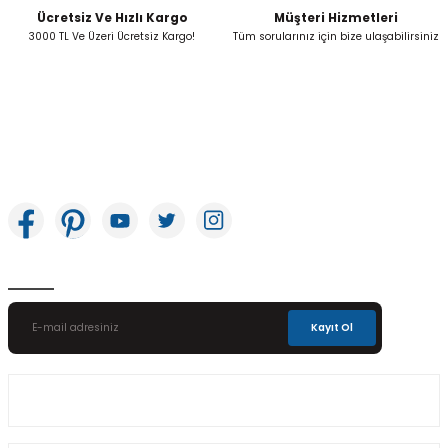
Ücretsiz Ve Hızlı Kargo
Müşteri Hizmetleri
Gönder
3000 TL Ve Üzeri Ücretsiz Kargo!
Tüm sorularınız için bize ulaşabilirsiniz
İkitelli OSB Mah. Bağcılar Güngören Sanayi Sitesi Beyaz Tower No:8 Başakşehir /
İstanbul
E-Bülten Aboneliği
Kayıt Ol
Üyelik