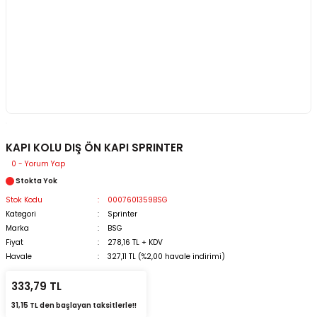
KAPI KOLU DIŞ ÖN KAPI SPRINTER
0 - Yorum Yap
Stokta Yok
Stok Kodu
0007601359BSG
Kategori
Sprinter
Marka
BSG
Fiyat
278,16 TL + KDV
Havale
327,11 TL (%2,00 havale indirimi)
333,79 TL
31,15 TL den başlayan taksitlerle!!