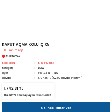
KAPUT AÇMA KOLU İÇ X5
0 - Yorum Yap
Stokta Yok
Stok Kodu
51438408157
Kategori
BMW
Fiyat
1.451,93 TL + KDV
Havale
1.707,46 TL (%2,00 havale indirimi)
1.742,31 TL
162,62 TL den başlayan taksitlerle!!
Gelince Haber Ver