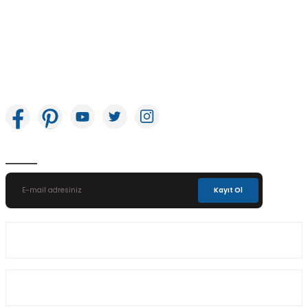
İkitelli OSB Mah. Bağcılar Güngören Sanayi Sitesi Beyaz Tower No:8 Başakşehir /
İstanbul
E-Bülten Aboneliği
Kayıt Ol
Üyelik
Kurumsal