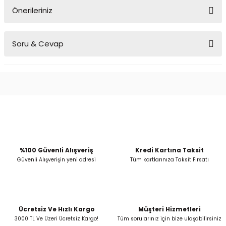
Önerileriniz
Yorum Yaz
Bu ürünün fiyat bilgisi, resim, ürün açıklamalarında ve diğer
Soru & Cevap
konularda yetersiz gördüğünüz noktaları öneri formunu kullanarak
tarafımıza iletebilirsiniz.
Görüş ve önerileriniz için teşekkür ederiz.
Ürün hakkında henüz soru sorulmamış.
Ürün resmi kalitesiz, bozuk veya görüntülenemiyor.
Ürün açıklamasında eksik bilgiler bulunuyor.
Soru Sor
Ürün bilgilerinde hatalar bulunuyor.
Ürün fiyatı diğer sitelerden daha pahalı.
Bu ürüne benzer farklı alternatifler olmalı.
%100 Güvenli Alışveriş
Kredi Kartına Taksit
Güvenli Alışverişin yeni adresi
Tüm kartlarınıza Taksit Fırsatı
Ücretsiz Ve Hızlı Kargo
Müşteri Hizmetleri
Gönder
3000 TL Ve Üzeri Ücretsiz Kargo!
Tüm sorularınız için bize ulaşabilirsiniz