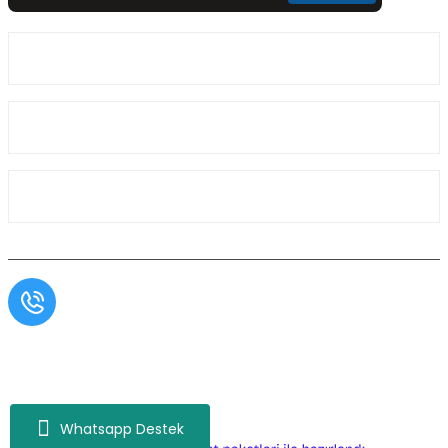
Üyelik
Kurumsal
Alışveriş
Müşteri Hizmetleri
0554 566 09 16 / Sprinter Vito 0554 566 09 17
Copyright© Aslı Otomotiv, Tüm Hakları Saklıdır. Kredi kartı bilgileriniz 256bit SSL
sertifikası ile korunmaktadır.
Whatsapp Destek