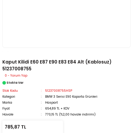
Kaput Kilidi E60 E87 E90 E83 E84 Alt (Kablosuz)
51237008755
0 - Yorum Yap
Stokta Var
Stok Kodu
51237008755HSP
Kategori
BMW 3 Serisi E90 Kaporta Ürünleri
Marka
Haspart
Fiyat
654,89 TL + KDV
Havale
770,15 TL (%2,00 havale indirimi)
785,87 TL