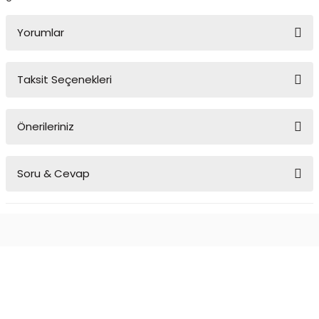
Yorumlar
Taksit Seçenekleri
Bu ürüne ilk yorumu siz yapın!
Önerileriniz
Yorum Yaz
Bu ürünün fiyat bilgisi, resim, ürün açıklamalarında ve diğer
Soru & Cevap
konularda yetersiz gördüğünüz noktaları öneri formunu kullanarak
tarafımıza iletebilirsiniz.
Görüş ve önerileriniz için teşekkür ederiz.
Ürün hakkında henüz soru sorulmamış.
Ürün resmi kalitesiz, bozuk veya görüntülenemiyor.
Ürün açıklamasında eksik bilgiler bulunuyor.
Soru Sor
Ürün bilgilerinde hatalar bulunuyor.
Ürün fiyatı diğer sitelerden daha pahalı.