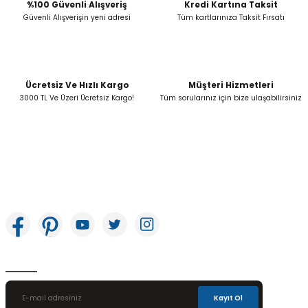
Bu ürüne benzer farklı alternatifler olmalı.
%100 Güvenli Alışveriş
Kredi Kartına Taksit
Güvenli Alışverişin yeni adresi
Tüm kartlarınıza Taksit Fırsatı
Ücretsiz Ve Hızlı Kargo
Müşteri Hizmetleri
Gönder
3000 TL Ve Üzeri Ücretsiz Kargo!
Tüm sorularınız için bize ulaşabilirsiniz
İkitelli OSB Mah. Bağcılar Güngören Sanayi Sitesi Beyaz Tower No:8 Başakşehir /
İstanbul
E-Bülten Aboneliği
Kayıt Ol