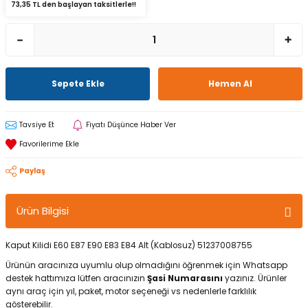
73,35 TL den başlayan taksitlerle!!
Sepete Ekle
Hemen Al
Tavsiye Et
Fiyatı Düşünce Haber Ver
Paylaş
Ürün Bilgisi
Kaput Kilidi E60 E87 E90 E83 E84 Alt (Kablosuz) 51237008755
Ürünün aracınıza uyumlu olup olmadığını öğrenmek için Whatsapp
destek hattımıza lütfen aracınızın
Şasi Numarasını
yazınız. Ürünler
aynı araç için yıl, paket, motor seçeneği vs nedenlerle farklılık
gösterebilir.