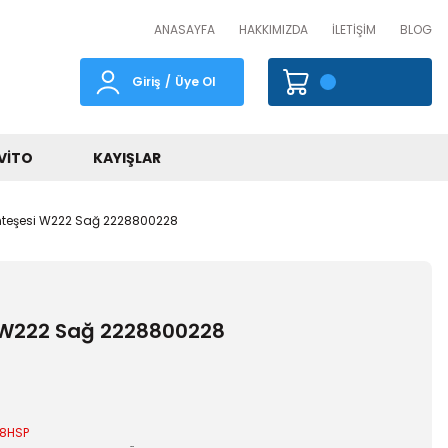
ANASAYFA
HAKKIMIZDA
İLETİŞİM
BLOG
Giriş
/
Üye Ol
VITO
KAYIŞLAR
teşesi W222 Sağ 2228800228
 W222 Sağ 2228800228
8HSP