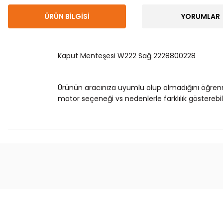
ÜRÜN BILGISI
YORUMLAR
Kaput Menteşesi W222 Sağ 2228800228
Ürünün aracınıza uyumlu olup olmadığını öğren
motor seçeneği vs nedenlerle farklılık gösterebili
Bu ürünün fiyat bilgisi, resim, ürün açıklamalarında
Görüş ve önerileriniz için teşekkür ederiz.
Ürün resmi kalitesiz, bozuk veya görüntülenemiyor.
Ürün açıklamasında eksik bilgiler bulunuyor.