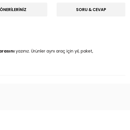
ÖNERILERINIZ
SORU & CEVAP
arasını
yazınız. Ürünler aynı araç için yıl, paket,
ak tarafımıza iletebilirsiniz.