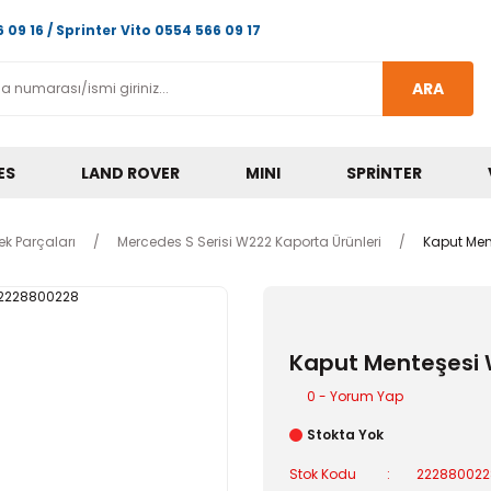
 09 16 / Sprinter Vito 0554 566 09 17
ARA
ES
LAND ROVER
MINI
SPRINTER
k Parçaları
Mercedes S Serisi W222 Kaporta Ürünleri
Kaput Men
Kaput Menteşesi
0 - Yorum Yap
Stokta Yok
Stok Kodu
222880022