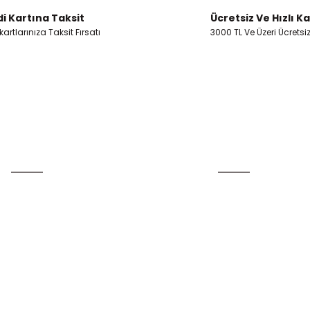
i Kartına Taksit
Ücretsiz Ve Hızlı K
artlarınıza Taksit Fırsatı
3000 TL Ve Üzeri Ücretsi
Gönder
Üyelik
Kurumsal
Yeni Üyelik
İletişim
Üye Girişi
İletişim Formu
Şifremi Unuttum
Havale Bildirim Form
Kargo Takibi