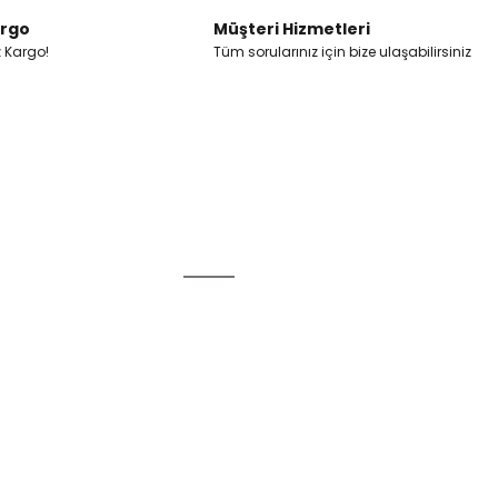
argo
Müşteri Hizmetleri
z Kargo!
Tüm sorularınız için bize ulaşabilirsiniz
Alışveriş
Mesafeli Satış Sözleşmesi
Gizlilik ve Güvenlik
u
İptal İade Koşullari
Kişisel Veriler Politikası