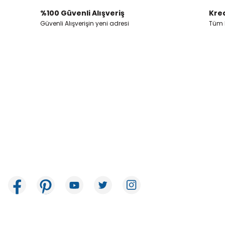
Ürün bilgilerinde hatalar bulunuyor.
%100 Güvenli Alışveriş
Kred
Ürün fiyatı diğer sitelerden daha pahalı.
Güvenli Alışverişin yeni adresi
Tüm k
Bu ürüne benzer farklı alternatifler olmalı.
İkitelli OSB Mah. Bağcılar Güngören Sanayi Sitesi Beyaz Tower No:8
Başakşehir / İstanbul