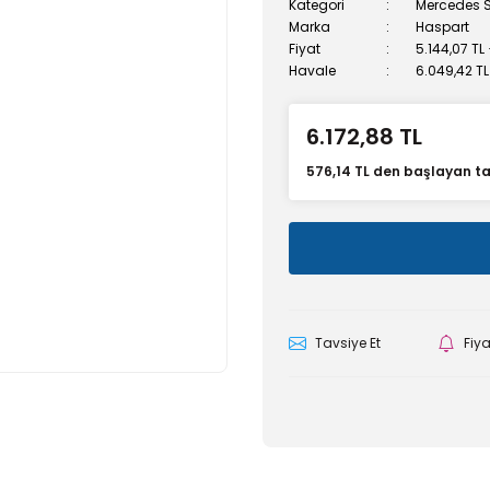
Kategori
Mercedes S 
Marka
Haspart
Fiyat
5.144,07 TL
Havale
6.049,42 TL
6.172,88 TL
576,14 TL den başlayan tak
Tavsiye Et
Fiy