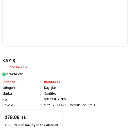
KAYIŞ
0 - Yorum Yap
Stokta Var
Stok Kodu
10A950CON
Kategori
Kayışlar
Marka
Contitech
Fiyat
231,73 TL + KDV
Havale
272,52 TL (%2,00 havale indirimi)
278,08 TL
25,95 TL den başlayan taksitlerle!!