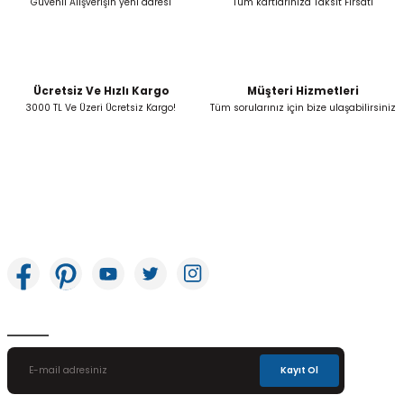
Güvenli Alışverişin yeni adresi
Tüm kartlarınıza Taksit Fırsatı
Ücretsiz Ve Hızlı Kargo
Müşteri Hizmetleri
Gönder
3000 TL Ve Üzeri Ücretsiz Kargo!
Tüm sorularınız için bize ulaşabilirsiniz
İkitelli OSB Mah. Bağcılar Güngören Sanayi Sitesi Beyaz Tower No:8 Başakşehir /
İstanbul
E-Bülten Aboneliği
Kayıt Ol