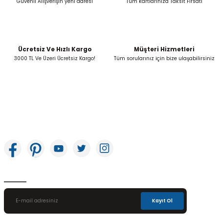
Güvenli Alışverişin yeni adresi
Tüm kartlarınıza Taksit Fırsatı
Ücretsiz Ve Hızlı Kargo
Müşteri Hizmetleri
Gönder
3000 TL Ve Üzeri Ücretsiz Kargo!
Tüm sorularınız için bize ulaşabilirsiniz
İkitelli OSB Mah. Bağcılar Güngören Sanayi Sitesi Beyaz Tower No:8 Başakşehir /
İstanbul
E-Bülten Aboneliği
Kayıt Ol