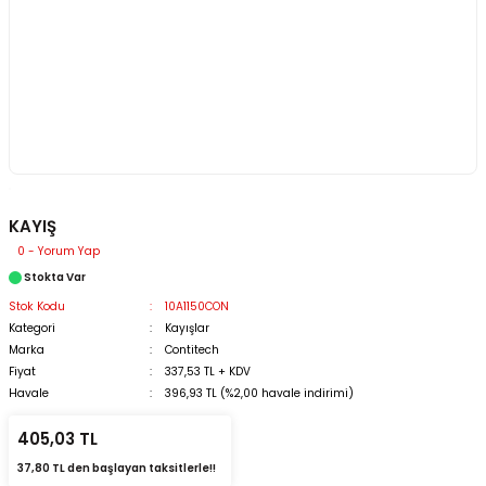
KAYIŞ
0 - Yorum Yap
Stokta Var
Stok Kodu
10A1150CON
Kategori
Kayışlar
Marka
Contitech
Fiyat
337,53 TL + KDV
Havale
396,93 TL (%2,00 havale indirimi)
405,03 TL
37,80 TL den başlayan taksitlerle!!