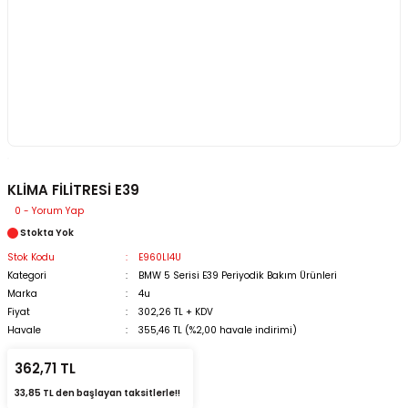
KLİMA FİLİTRESİ E39
0 - Yorum Yap
Stokta Yok
Stok Kodu
E960LI4U
Kategori
BMW 5 Serisi E39 Periyodik Bakım Ürünleri
Marka
4u
Fiyat
302,26 TL + KDV
Havale
355,46 TL (%2,00 havale indirimi)
362,71 TL
33,85 TL den başlayan taksitlerle!!