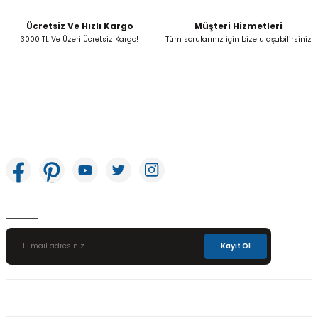
Ücretsiz Ve Hızlı Kargo
Müşteri Hizmetleri
Gönder
3000 TL Ve Üzeri Ücretsiz Kargo!
Tüm sorularınız için bize ulaşabilirsiniz
İkitelli OSB Mah. Bağcılar Güngören Sanayi Sitesi Beyaz Tower No:8 Başakşehir /
İstanbul
E-Bülten Aboneliği
Kayıt Ol
Üyelik