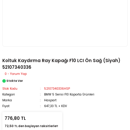
Koltuk Kaydırma Ray Kapağı F10 LCI Ön Sağ (Siyah)
52107340336
0 - Yorum Yap
Stokta Var
Stok Kodu
52107340336HSP
Kategori
BMW 5 Serisi F10 Kaporta Ürünleri
Marka
Haspart
Fiyat
647,33 TL + KDV
776,80 TL
72,50 TL den başlayan taksitlerle!!