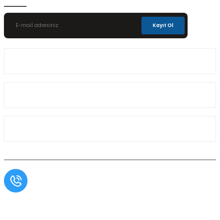
Kayıt Ol
Üyelik
Kurumsal
Alışveriş
Müşteri Hizmetleri
0554 566 09 16 / Sprinter Vito 0554 566 09 17
Copyright© Aslı Otomotiv, Tüm Hakları Saklıdır. Kredi kartı bilgileriniz 256bit SSL
sertifikası ile korunmaktadır.