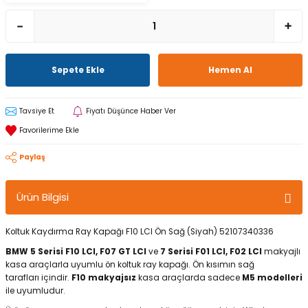
Sepete Ekle
Hemen Al
Tavsiye Et
Fiyatı Düşünce Haber Ver
Paylaş
Ürün Bilgisi
Koltuk Kaydırma Ray Kapağı F10 LCI Ön Sağ (Siyah) 52107340336
BMW 5 Serisi F10 LCI, F07 GT LCI
ve
7 Serisi F01 LCI, F02 LCI
makyajlı
kasa araçlarla uyumlu ön koltuk ray kapağı. Ön kısımın sağ
tarafları içindir.
F10 makyajsız
kasa araçlarda sadece
M5 modelleri
ile uyumludur.