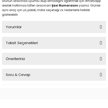
Ürünün aracınıza uyumlu olup olmadığını öğrenmek için Whatsapp
destek hattımıza lütfen aracınızın
Şasi Numarasını
yazınız. Ürünler
aynı araç için yıl, paket, motor seçeneği vs nedenlerle farklılık
gösterebilir.
Yorumlar
Taksit Seçenekleri
Bu ürüne ilk yorumu siz yapın!
Önerileriniz
Yorum Yaz
Bu ürünün fiyat bilgisi, resim, ürün açıklamalarında ve diğer
Soru & Cevap
konularda yetersiz gördüğünüz noktaları öneri formunu kullanarak
tarafımıza iletebilirsiniz.
Görüş ve önerileriniz için teşekkür ederiz.
Ürün hakkında henüz soru sorulmamış.
Ürün resmi kalitesiz, bozuk veya görüntülenemiyor.
Ürün açıklamasında eksik bilgiler bulunuyor.