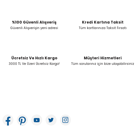
Soru Sor
Ürün bilgilerinde hatalar bulunuyor.
Ürün fiyatı diğer sitelerden daha pahalı.
Bu ürüne benzer farklı alternatifler olmalı.
%100 Güvenli Alışveriş
Kredi Kartına Taksit
Güvenli Alışverişin yeni adresi
Tüm kartlarınıza Taksit Fırsatı
Ücretsiz Ve Hızlı Kargo
Müşteri Hizmetleri
Gönder
3000 TL Ve Üzeri Ücretsiz Kargo!
Tüm sorularınız için bize ulaşabilirsiniz
İkitelli OSB Mah. Bağcılar Güngören Sanayi Sitesi Beyaz Tower No:8 Başakşehir /
İstanbul
E-Bülten Aboneliği