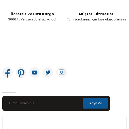
Ücretsiz Ve Hızlı Kargo
Müşteri Hizmetleri
Gönder
3000 TL Ve Üzeri Ücretsiz Kargo!
Tüm sorularınız için bize ulaşabilirsiniz
İkitelli OSB Mah. Bağcılar Güngören Sanayi Sitesi Beyaz Tower No:8 Başakşehir /
İstanbul
E-Bülten Aboneliği
Kayıt Ol
Üyelik