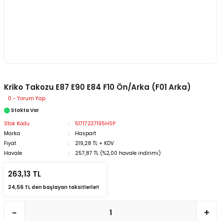
Kriko Takozu E87 E90 E84 F10 Ön/Arka (F01 Arka)
0 - Yorum Yap
Stokta Var
Stok Kodu
51717237195HSP
Marka
Haspart
Fiyat
219,28 TL + KDV
Havale
257,87 TL (%2,00 havale indirimi)
263,13 TL
24,56 TL den başlayan taksitlerle!!