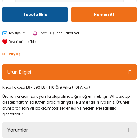
Sepete Ekle
Hemen Al
Tavsiye Et
Fiyatı Düşünce Haber Ver
Paylaş
Ürün Bilgisi
Kriko Takozu E87 E90 E84 F10 Ön/Arka (F01 Arka)
Ürünün aracınıza uyumlu olup olmadığını öğrenmek için Whatsapp
destek hattımıza lütfen aracınızın
Şasi Numarasını
yazınız. Ürünler
aynı araç için yıl, paket, motor seçeneği vs nedenlerle farklılık
gösterebilir.
Yorumlar