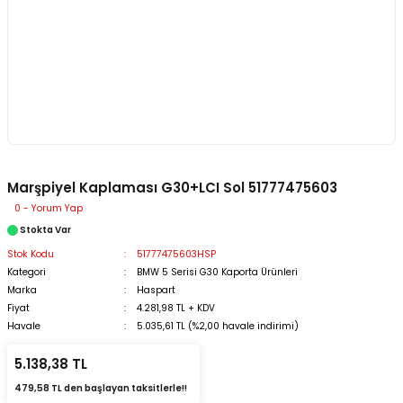
Marşpiyel Kaplaması G30+LCI Sol 51777475603
0 - Yorum Yap
Stokta Var
Stok Kodu
51777475603HSP
Kategori
BMW 5 Serisi G30 Kaporta Ürünleri
Marka
Haspart
Fiyat
4.281,98 TL + KDV
Havale
5.035,61 TL (%2,00 havale indirimi)
5.138,38 TL
479,58 TL den başlayan taksitlerle!!