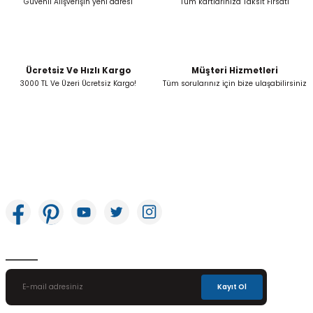
Güvenli Alışverişin yeni adresi
Tüm kartlarınıza Taksit Fırsatı
Ücretsiz Ve Hızlı Kargo
Müşteri Hizmetleri
Gönder
3000 TL Ve Üzeri Ücretsiz Kargo!
Tüm sorularınız için bize ulaşabilirsiniz
İkitelli OSB Mah. Bağcılar Güngören Sanayi Sitesi Beyaz Tower No:8 Başakşehir /
İstanbul
E-Bülten Aboneliği
Kayıt Ol