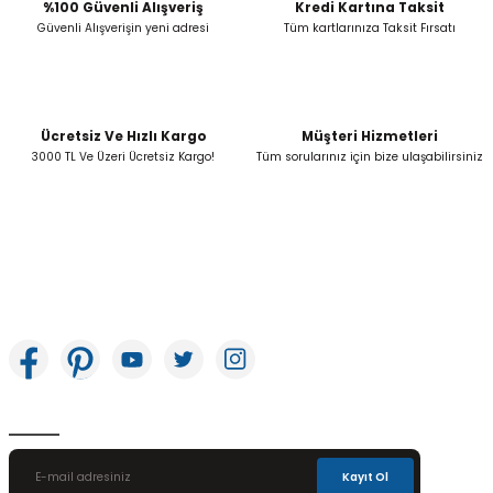
Bu ürüne benzer farklı alternatifler olmalı.
%100 Güvenli Alışveriş
Kredi Kartına Taksit
Güvenli Alışverişin yeni adresi
Tüm kartlarınıza Taksit Fırsatı
Ücretsiz Ve Hızlı Kargo
Müşteri Hizmetleri
Gönder
3000 TL Ve Üzeri Ücretsiz Kargo!
Tüm sorularınız için bize ulaşabilirsiniz
İkitelli OSB Mah. Bağcılar Güngören Sanayi Sitesi Beyaz Tower No:8 Başakşehir /
İstanbul
E-Bülten Aboneliği
Kayıt Ol