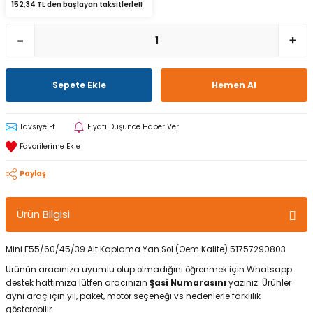
152,34 TL den başlayan taksitlerle!!
Sepete Ekle
Hemen Al
Tavsiye Et
Fiyatı Düşünce Haber Ver
Paylaş
Ürün Bilgisi
Mini F55/60/45/39 Alt Kaplama Yan Sol (Oem Kalite) 51757290803
Ürünün aracınıza uyumlu olup olmadığını öğrenmek için Whatsapp
destek hattımıza lütfen aracınızın
Şasi Numarasını
yazınız. Ürünler
aynı araç için yıl, paket, motor seçeneği vs nedenlerle farklılık
gösterebilir.