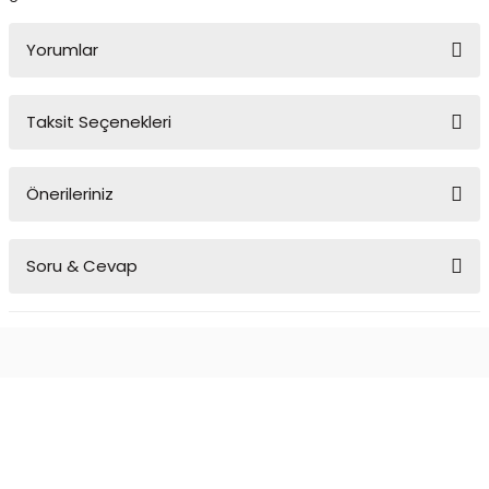
Yorumlar
Taksit Seçenekleri
Bu ürüne ilk yorumu siz yapın!
Önerileriniz
Yorum Yaz
Bu ürünün fiyat bilgisi, resim, ürün açıklamalarında ve diğer
Soru & Cevap
konularda yetersiz gördüğünüz noktaları öneri formunu kullanarak
tarafımıza iletebilirsiniz.
Görüş ve önerileriniz için teşekkür ederiz.
Ürün hakkında henüz soru sorulmamış.
Ürün resmi kalitesiz, bozuk veya görüntülenemiyor.
Ürün açıklamasında eksik bilgiler bulunuyor.
Soru Sor
Ürün bilgilerinde hatalar bulunuyor.
Ürün fiyatı diğer sitelerden daha pahalı.