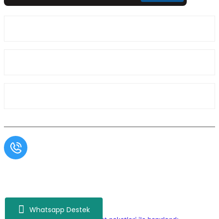
Üyelik
Kurumsal
Alışveriş
Müşteri Hizmetleri
0554 566 09 16 / Sprinter Vito 0554 566 09 17
Copyright© Aslı Otomotiv, Tüm Hakları Saklıdır. Kredi kartı bilgileriniz 256bit SSL
sertifikası ile korunmaktadır.
Whatsapp Destek