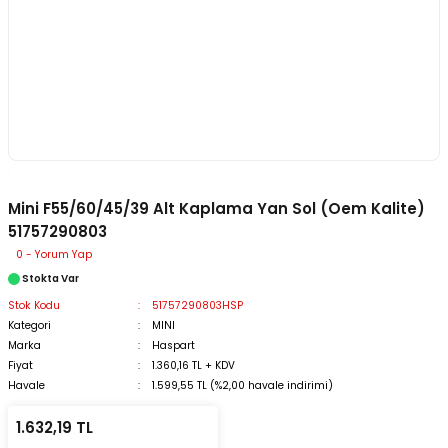
Mini F55/60/45/39 Alt Kaplama Yan Sol (Oem Kalite)
51757290803
0 - Yorum Yap
Stokta Var
Stok Kodu
51757290803HSP
Kategori
MINI
Marka
Haspart
Fiyat
1.360,16 TL + KDV
Havale
1.599,55 TL (%2,00 havale indirimi)
1.632,19 TL