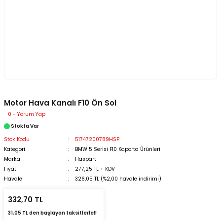
Motor Hava Kanalı F10 Ön Sol
0 - Yorum Yap
Stokta Var
Stok Kodu
51747200789HSP
Kategori
BMW 5 Serisi F10 Kaporta Ürünleri
Marka
Haspart
Fiyat
277,25 TL + KDV
Havale
326,05 TL (%2,00 havale indirimi)
332,70 TL
31,05 TL den başlayan taksitlerle!!