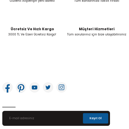
Güvenli Alışverişin yeni adresi
Tüm kartlarınıza Taksit Fırsatı
Ücretsiz Ve Hızlı Kargo
Müşteri Hizmetleri
Gönder
3000 TL Ve Üzeri Ücretsiz Kargo!
Tüm sorularınız için bize ulaşabilirsiniz
İkitelli OSB Mah. Bağcılar Güngören Sanayi Sitesi Beyaz Tower No:8 Başakşehir /
İstanbul
E-Bülten Aboneliği
Kayıt Ol