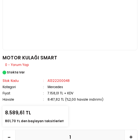
MOTOR KULAĞI SMART
0 - Yorum Yap
Stokta Var
Stok Kodu
A1322200048
Kategori
Mercedes
Fiyat
7.158,01 TL + KDV
Havale
8.417,82 TL (%2,00 havale indirimi)
8.589,61 TL
801,70 TL den başlayan taksitlerle!!