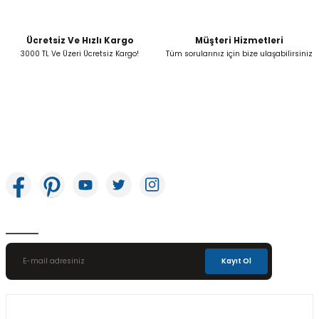
Ücretsiz Ve Hızlı Kargo
Müşteri Hizmetleri
Gönder
3000 TL Ve Üzeri Ücretsiz Kargo!
Tüm sorularınız için bize ulaşabilirsiniz
İkitelli OSB Mah. Bağcılar Güngören Sanayi Sitesi Beyaz Tower No:8 Başakşehir /
İstanbul
E-Bülten Aboneliği
Kayıt Ol
Üyelik